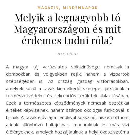
,
MAGAZIN
MINDENNAPOK
Melyik a legnagyobb tó
Magyarországon és mit
érdemes tudni róla?
2025.06.10.
A magyar táj varázslatos sokszínűsége nemcsak a
dombokban és völgyekben rejlik, hanem a vízpartok
szépségében is. Az ország gazdag vízforrásokban,
amelyek közül a tavak kiemelkedő szerepet játszanak a
természetvédelmi és rekreációs területek kialakításában.
Ezek a természetes képződmények nemcsak esztétikai
értéket képviselnek, hanem számos ökológiai funkcióval is
bírnak. A tavak élővilága rendkívül sokszínű, hiszen otthont
adnak különböző halfajoknak, madaraknak és más vízi
élőlényeknek, amelyek hozzájárulnak a helyi ökoszisztéma