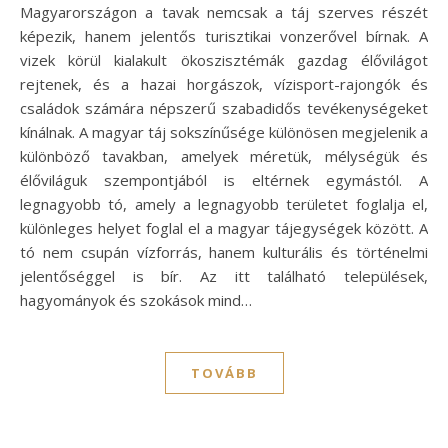
Magyarországon a tavak nemcsak a táj szerves részét
képezik, hanem jelentős turisztikai vonzerővel bírnak. A
vizek körül kialakult ökoszisztémák gazdag élővilágot
rejtenek, és a hazai horgászok, vízisport-rajongók és
családok számára népszerű szabadidős tevékenységeket
kínálnak. A magyar táj sokszínűsége különösen megjelenik a
különböző tavakban, amelyek méretük, mélységük és
élőviláguk szempontjából is eltérnek egymástól. A
legnagyobb tó, amely a legnagyobb területet foglalja el,
különleges helyet foglal el a magyar tájegységek között. A
tó nem csupán vízforrás, hanem kulturális és történelmi
jelentőséggel is bír. Az itt található települések,
hagyományok és szokások mind…
TOVÁBB