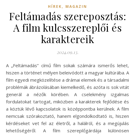
,
HÍREK
MAGAZIN
Feltámadás szereposztás:
A film kulcsszereplői és
karaktereik
2024.09.13.
A „Feltámadás” című film sokak számára ismerős lehet,
hiszen a történet mélyen beleivódott a magyar kultúrába. A
film egyedi megközelítése a drámai elemek és a társadalmi
problémák ábrázolásában kiemelkedő, és azóta is sok vitát
generál a nézők körében. A cselekmény izgalmas
fordulatokat tartogat, miközben a karakterek fejlődése és
a köztük lévő kapcsolatok is középpontba kerülnek. A film
nemcsak szórakoztató, hanem elgondolkodtató is, hiszen
kérdéseket vet fel az életről, a halálról, és a megújulás
lehetőségéről. A film szereplőgárdája különösen