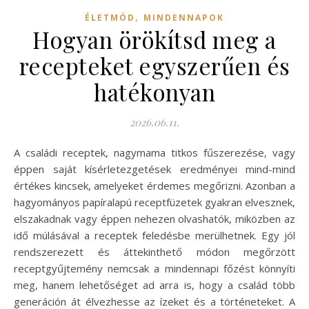
,
ÉLETMÓD
MINDENNAPOK
Hogyan örökítsd meg a
recepteket egyszerűen és
hatékonyan
2026.06.11.
A családi receptek, nagymama titkos fűszerezése, vagy
éppen saját kísérletezgetések eredményei mind-mind
értékes kincsek, amelyeket érdemes megőrizni. Azonban a
hagyományos papíralapú receptfüzetek gyakran elvesznek,
elszakadnak vagy éppen nehezen olvashatók, miközben az
idő múlásával a receptek feledésbe merülhetnek. Egy jól
rendszerezett és áttekinthető módon megőrzött
receptgyűjtemény nemcsak a mindennapi főzést könnyíti
meg, hanem lehetőséget ad arra is, hogy a család több
generáción át élvezhesse az ízeket és a történeteket. A