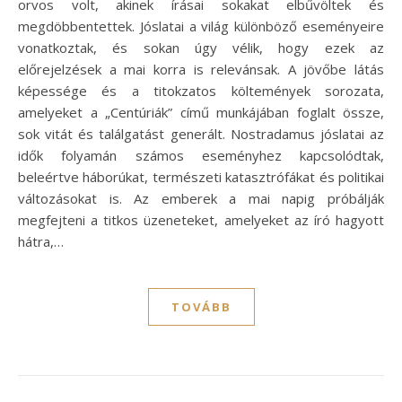
orvos volt, akinek írásai sokakat elbűvöltek és
megdöbbentettek. Jóslatai a világ különböző eseményeire
vonatkoztak, és sokan úgy vélik, hogy ezek az
előrejelzések a mai korra is relevánsak. A jövőbe látás
képessége és a titokzatos költemények sorozata,
amelyeket a „Centúriák” című munkájában foglalt össze,
sok vitát és találgatást generált. Nostradamus jóslatai az
idők folyamán számos eseményhez kapcsolódtak,
beleértve háborúkat, természeti katasztrófákat és politikai
változásokat is. Az emberek a mai napig próbálják
megfejteni a titkos üzeneteket, amelyeket az író hagyott
hátra,…
TOVÁBB