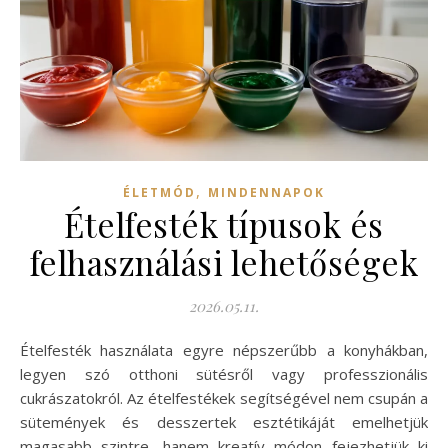
,
ÉLETMÓD
MINDENNAPOK
Ételfesték típusok és
felhasználási lehetőségek
2026.05.11.
Ételfesték használata egyre népszerűbb a konyhákban,
legyen szó otthoni sütésről vagy professzionális
cukrászatokról. Az ételfestékek segítségével nem csupán a
sütemények és desszertek esztétikáját emelhetjük
magasabb szintre, hanem kreatív módon fejezhetjük ki