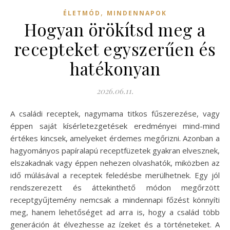
,
ÉLETMÓD
MINDENNAPOK
Hogyan örökítsd meg a
recepteket egyszerűen és
hatékonyan
2026.06.11.
A családi receptek, nagymama titkos fűszerezése, vagy
éppen saját kísérletezgetések eredményei mind-mind
értékes kincsek, amelyeket érdemes megőrizni. Azonban a
hagyományos papíralapú receptfüzetek gyakran elvesznek,
elszakadnak vagy éppen nehezen olvashatók, miközben az
idő múlásával a receptek feledésbe merülhetnek. Egy jól
rendszerezett és áttekinthető módon megőrzött
receptgyűjtemény nemcsak a mindennapi főzést könnyíti
meg, hanem lehetőséget ad arra is, hogy a család több
generáción át élvezhesse az ízeket és a történeteket. A