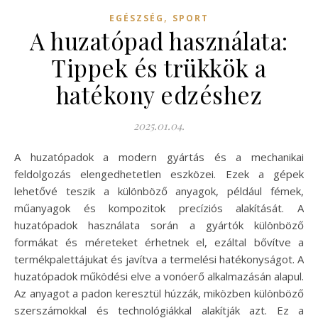
,
EGÉSZSÉG
SPORT
A huzatópad használata:
Tippek és trükkök a
hatékony edzéshez
2025.01.04.
A huzatópadok a modern gyártás és a mechanikai
feldolgozás elengedhetetlen eszközei. Ezek a gépek
lehetővé teszik a különböző anyagok, például fémek,
műanyagok és kompozitok precíziós alakítását. A
huzatópadok használata során a gyártók különböző
formákat és méreteket érhetnek el, ezáltal bővítve a
termékpalettájukat és javítva a termelési hatékonyságot. A
huzatópadok működési elve a vonóerő alkalmazásán alapul.
Az anyagot a padon keresztül húzzák, miközben különböző
szerszámokkal és technológiákkal alakítják azt. Ez a