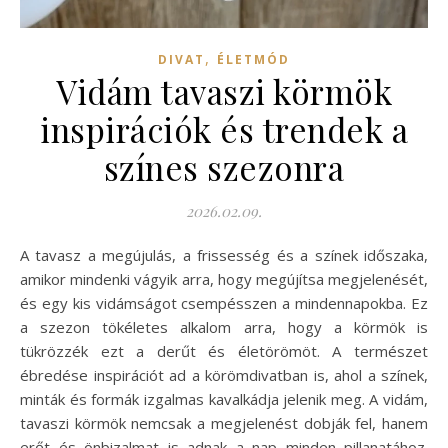
,
DIVAT
ÉLETMÓD
Vidám tavaszi körmök
inspirációk és trendek a
színes szezonra
2026.02.09.
A tavasz a megújulás, a frissesség és a színek időszaka,
amikor mindenki vágyik arra, hogy megújítsa megjelenését,
és egy kis vidámságot csempésszen a mindennapokba. Ez
a szezon tökéletes alkalom arra, hogy a körmök is
tükrözzék ezt a derűt és életörömöt. A természet
ébredése inspirációt ad a körömdivatban is, ahol a színek,
minták és formák izgalmas kavalkádja jelenik meg. A vidám,
tavaszi körmök nemcsak a megjelenést dobják fel, hanem
erőt és önbizalmat is adnak a nap minden pillanatához.