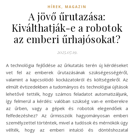
,
HÍREK
MAGAZIN
A jövő űrutazása:
Kiválthatják-e a robotok
az emberi űrhajósokat?
2025.07.19.
A technológia fejlődése az űrkutatás terén új kérdéseket
vet fel az emberek űrutazásának szükségességéről,
valamint a kapcsolódó kockázatokról és költségekről. Az
elmúlt évtizedekben a tudományos és technológiai újítások
lehetővé tették, hogy számos feladatot automatizáljunk,
így felmerül a kérdés: valóban szükség van-e emberekre
az űrben, vagy a gépek és robotok elegendőek a
felfedezéshez? Az űrmissziók hagyományosan emberi
személyzettel történtek, mivel a tudósok és mérnökök úgy
vélték, hogy az emberi intuíció és döntéshozatal