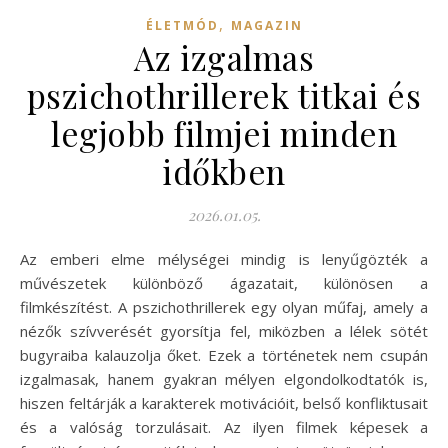
,
ÉLETMÓD
MAGAZIN
Az izgalmas
pszichothrillerek titkai és
legjobb filmjei minden
időkben
2026.01.05.
Az emberi elme mélységei mindig is lenyűgözték a
művészetek különböző ágazatait, különösen a
filmkészítést. A pszichothrillerek egy olyan műfaj, amely a
nézők szívverését gyorsítja fel, miközben a lélek sötét
bugyraiba kalauzolja őket. Ezek a történetek nem csupán
izgalmasak, hanem gyakran mélyen elgondolkodtatók is,
hiszen feltárják a karakterek motivációit, belső konfliktusait
és a valóság torzulásait. Az ilyen filmek képesek a