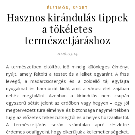
,
ÉLETMÓD
SPORT
Hasznos kirándulás tippek
a tökéletes
természetjáráshoz
2026.03.14.
A természetben eltöltött idő mindig különleges élményt
nyújt, amely feltölti a testet és a lelket egyaránt. A friss
levegő, a madárcsicsergés és a zöldellő táj egyfajta
nyugalmat és harmóniát kínál, amit a városi élet zajában
nehéz megtalálni. Azonban a kirándulás nem csupán
egyszerű sétát jelent az erdőben vagy hegyen – egy jól
megtervezett túra élménye és biztonsága nagymértékben
függ az előzetes felkészültségtől és a helyes hozzáállástól.
A természetjárás során számtalan apró részletre
érdemes odafigyelni, hogy elkerüljük a kellemetlenségeket,