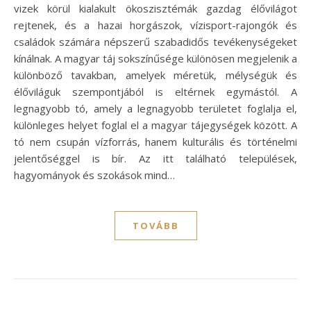
vizek körül kialakult ökoszisztémák gazdag élővilágot
rejtenek, és a hazai horgászok, vízisport-rajongók és
családok számára népszerű szabadidős tevékenységeket
kínálnak. A magyar táj sokszínűsége különösen megjelenik a
különböző tavakban, amelyek méretük, mélységük és
élőviláguk szempontjából is eltérnek egymástól. A
legnagyobb tó, amely a legnagyobb területet foglalja el,
különleges helyet foglal el a magyar tájegységek között. A
tó nem csupán vízforrás, hanem kulturális és történelmi
jelentőséggel is bír. Az itt található települések,
hagyományok és szokások mind…
TOVÁBB