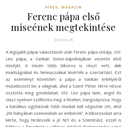
,
HÍREK
MAGAZIN
Ferenc pápa első
miseének megtekintése
2025.05.18.
A legújabb pápai választások után Ferenc pápa utódja, XIV.
Leo pápa, a Vatikán Sixtus-kápolnájában vezette első
miséjét. A misén több bíboros is részt vett, akik
imádságokkal és himnuszokkal kísérték a szertartást. Ezt
az eseményt követően a pápa a Vatikán erkélyéről
mutatkozott be a világnak, ahol a Szent Péter térre nézve
osztotta meg gondolatait. XIV. Leo pápa latin, angol és
olasz nyelven szólította meg a híveket, hangsúlyozva, hogy
a katolikus egyháznak több munkát kell végeznie ott, ahol
„hit hiányában szenvednek az emberek”. A bíborosokat arra
kérte, hogy hirdessék a jó hírt és a Szentírást, ezzel is
felhívva a figyelmet a vallásos értékek fontosságára a mai