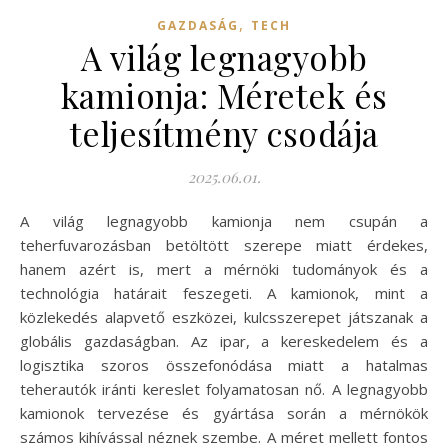
,
GAZDASÁG
TECH
A világ legnagyobb
kamionja: Méretek és
teljesítmény csodája
2025.06.01.
A világ legnagyobb kamionja nem csupán a
teherfuvarozásban betöltött szerepe miatt érdekes,
hanem azért is, mert a mérnöki tudományok és a
technológia határait feszegeti. A kamionok, mint a
közlekedés alapvető eszközei, kulcsszerepet játszanak a
globális gazdaságban. Az ipar, a kereskedelem és a
logisztika szoros összefonódása miatt a hatalmas
teherautók iránti kereslet folyamatosan nő. A legnagyobb
kamionok tervezése és gyártása során a mérnökök
számos kihívással néznek szembe. A méret mellett fontos