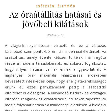
,
EGÉSZSÉG
ÉLETMÓD
Az óraátállítás hatásai és
jövőbeli kilátások
2025.09.13.
A világunk folyamatosan változik, és ez a változás
különböző szempontokból érinti mindennapi életünket. Az
óraátállítás, amely évente kétszer történik, már régóta
része a modern társadalomnak, és sokakat foglalkoztat,
hogy milyen hatásai vannak ennek a gyakorlatnak. A
napfényes órák maximális kihasználása érdekében
bevezetett intézkedés célja, hogy energiatakarékosságot
érjünk el, ezzel párhuzamosan pedig a szabadidő
eltöltését is elősegítse. A különböző kultúrák és országok
eltérően reagálnak az óraátállításra, és sokan tapasztalják
meg a folyamat hatásait a mindennapi életükben. A biológiai
óránk, amely szabályozza alvásunkat és ébrenlétünket,