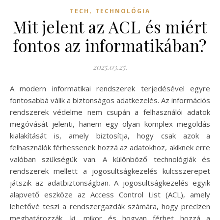
,
TECH
TECHNOLÓGIA
Mit jelent az ACL és miért
fontos az informatikában?
2025.03.25.
A modern informatikai rendszerek terjedésével egyre
fontosabbá válik a biztonságos adatkezelés. Az információs
rendszerek védelme nem csupán a felhasználói adatok
megóvását jelenti, hanem egy olyan komplex megoldás
kialakítását is, amely biztosítja, hogy csak azok a
felhasználók férhessenek hozzá az adatokhoz, akiknek erre
valóban szükségük van. A különböző technológiák és
rendszerek mellett a jogosultságkezelés kulcsszerepet
játszik az adatbiztonságban. A jogosultságkezelés egyik
alapvető eszköze az Access Control List (ACL), amely
lehetővé teszi a rendszergazdák számára, hogy precízen
meghatározzák, ki, mikor és hogyan férhet hozzá a