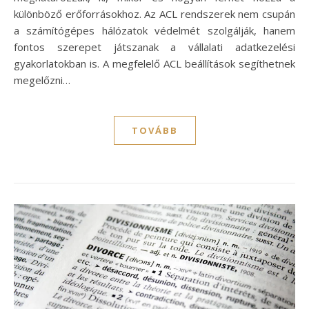
különböző erőforrásokhoz. Az ACL rendszerek nem csupán
a számítógépes hálózatok védelmét szolgálják, hanem
fontos szerepet játszanak a vállalati adatkezelési
gyakorlatokban is. A megfelelő ACL beállítások segíthetnek
megelőzni…
TOVÁBB