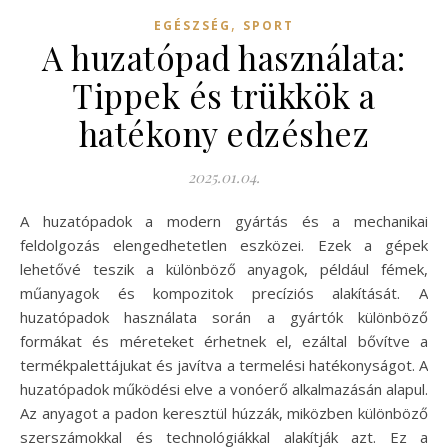
,
EGÉSZSÉG
SPORT
A huzatópad használata:
Tippek és trükkök a
hatékony edzéshez
2025.01.04.
A huzatópadok a modern gyártás és a mechanikai
feldolgozás elengedhetetlen eszközei. Ezek a gépek
lehetővé teszik a különböző anyagok, például fémek,
műanyagok és kompozitok precíziós alakítását. A
huzatópadok használata során a gyártók különböző
formákat és méreteket érhetnek el, ezáltal bővítve a
termékpalettájukat és javítva a termelési hatékonyságot. A
huzatópadok működési elve a vonóerő alkalmazásán alapul.
Az anyagot a padon keresztül húzzák, miközben különböző
szerszámokkal és technológiákkal alakítják azt. Ez a