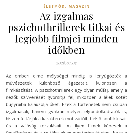
,
ÉLETMÓD
MAGAZIN
Az izgalmas
pszichothrillerek titkai és
legjobb filmjei minden
időkben
2026.01.05.
Az emberi elme mélységei mindig is lenyűgözték a
művészetek különböző ágazatait, különösen a
filmkészítést. A pszichothrillerek egy olyan műfaj, amely a
nézők szívverését gyorsítja fel, miközben a lélek sötét
bugyraiba kalauzolja őket. Ezek a történetek nem csupán
izgalmasak, hanem gyakran mélyen elgondolkodtatók is,
hiszen feltárják a karakterek motivációit, belső konfliktusait
és a valóság torzulásait. Az ilyen filmek képesek a
feszültséget és a rejtélyt olyan mesterien ötvözni, hogy a