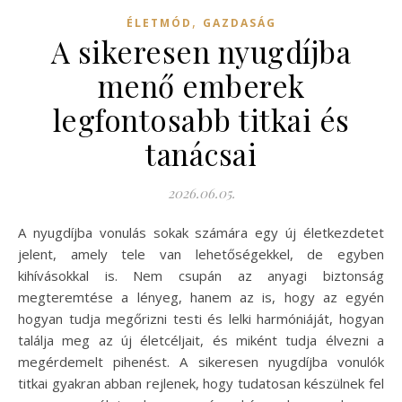
,
ÉLETMÓD
GAZDASÁG
A sikeresen nyugdíjba
menő emberek
legfontosabb titkai és
tanácsai
2026.06.05.
A nyugdíjba vonulás sokak számára egy új életkezdetet
jelent, amely tele van lehetőségekkel, de egyben
kihívásokkal is. Nem csupán az anyagi biztonság
megteremtése a lényeg, hanem az is, hogy az egyén
hogyan tudja megőrizni testi és lelki harmóniáját, hogyan
találja meg az új életcéljait, és miként tudja élvezni a
megérdemelt pihenést. A sikeresen nyugdíjba vonulók
titkai gyakran abban rejlenek, hogy tudatosan készülnek fel