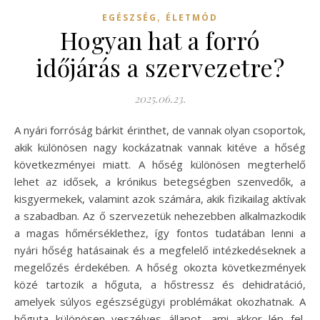
,
EGÉSZSÉG
ÉLETMÓD
Hogyan hat a forró
időjárás a szervezetre?
2025.06.23.
A nyári forróság bárkit érinthet, de vannak olyan csoportok,
akik különösen nagy kockázatnak vannak kitéve a hőség
következményei miatt. A hőség különösen megterhelő
lehet az idősek, a krónikus betegségben szenvedők, a
kisgyermekek, valamint azok számára, akik fizikailag aktívak
a szabadban. Az ő szervezetük nehezebben alkalmazkodik
a magas hőmérséklethez, így fontos tudatában lenni a
nyári hőség hatásainak és a megfelelő intézkedéseknek a
megelőzés érdekében. A hőség okozta következmények
közé tartozik a hőguta, a hőstressz és dehidratáció,
amelyek súlyos egészségügyi problémákat okozhatnak. A
hőguta különösen veszélyes állapot, ami akkor lép fel,