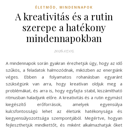
,
ÉLETMÓD
MINDENNAPOK
A kreativitás és a rutin
szerepe a hatékony
mindennapokban
2026.07.05.
A mindennapok során gyakran érezhetjük úgy, hogy az idő
szűkös, a feladatok halmozódnak, miközben az energiánk
véges. Ebben a folyamatos rohanásban egyaránt
szükségünk van arra, hogy kreatívan oldjuk meg a
problémákat, és arra is, hogy egyfajta stabil, kiszámítható
ritmusban haladjunk előre. A kreativitás és a rutin egymást
kiegészítő erőforrások, amelyek egyensúlya
kulcsfontosságú lehet az életünk hatékonysága és
kiegyensúlyozottsága szempontjából. Megértve, hogyan
fejleszthetjük mindkettőt, és miként alkalmazhatjuk őket