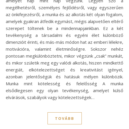
amelyet nap mint nap végzünk. Legyen szó a
megélhetésről, személyes fejlődésről, vagy egyszerűen
az önkifejezésről, a munka és az alkotás két olyan fogalom,
amelyek gyakran átfedik egymást, mégis alapvetően eltérő
szerepet töltenek be a mindennapjainkban. Ez a két
tevékenység a társadalmi és egyéni élet különböző
dimenzióit érinti, és más-más módon hat az emberi lélekre,
motivációra, valamint életminőségre. Sokszor nehéz
pontosan megkülönböztetni, mikor végzünk „csak” munkát,
és mikor születik meg egy valódi alkotás, hiszen mindkettő
energiát, elkötelezettséget és kreativitást igényel,
azonban jelentőségük és hatásuk mélyen különbözik.
Munka mint kötelesség és felelősség A munka
elsődlegesen egy olyan tevékenység, amelyet külső
elvárások, szabályok vagy kötelezettségek…
TOVÁBB