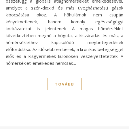
összefügg a globális átlaghőmérséklet emelkedésével,
amelyet a szén-dioxid és más üvegházhatású gázok
kibocsátása okoz. A hőhullámok nem csupán
kényelmetlenek, hanem komoly egészségügyi
kockázatokat is jelentenek. A magas hőmérséklet
következtében megnő a hőguta, a kiszáradás és más, a
hőmérséklethez kapcsolódó megbetegedések
előfordulása. Az idősebb emberek, a krónikus betegséggel
élők és a kisgyermekek különösen veszélyeztetettek. A
hőmérséklet-emelkedés nemcsak…
TOVÁBB