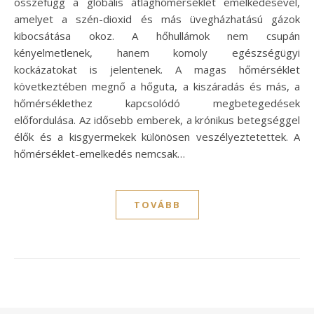
összefügg a globális átlaghőmérséklet emelkedésével,
amelyet a szén-dioxid és más üvegházhatású gázok
kibocsátása okoz. A hőhullámok nem csupán
kényelmetlenek, hanem komoly egészségügyi
kockázatokat is jelentenek. A magas hőmérséklet
következtében megnő a hőguta, a kiszáradás és más, a
hőmérséklethez kapcsolódó megbetegedések
előfordulása. Az idősebb emberek, a krónikus betegséggel
élők és a kisgyermekek különösen veszélyeztetettek. A
hőmérséklet-emelkedés nemcsak…
TOVÁBB