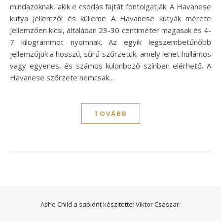
mindazoknak, akik e csodás fajtát fontolgatják. A Havanese
kutya jellemzői és külleme A Havanese kutyák mérete
jellemzően kicsi, általában 23-30 centiméter magasak és 4-
7 kilogrammot nyomnak. Az egyik legszembetűnőbb
jellemzőjük a hosszú, sűrű szőrzetük, amely lehet hullámos
vagy egyenes, és számos különböző színben elérhető. A
Havanese szőrzete nemcsak…
TOVÁBB
Ashe Child a sablont készítette:
Viktor Csaszar.