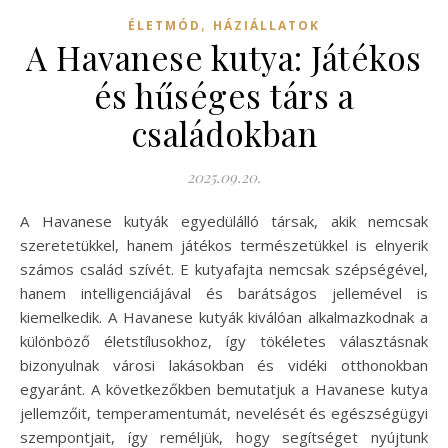
,
ÉLETMÓD
HÁZIÁLLATOK
A Havanese kutya: Játékos
és hűséges társ a
családokban
2025.09.20.
A Havanese kutyák egyedülálló társak, akik nemcsak
szeretetükkel, hanem játékos természetükkel is elnyerik
számos család szívét. E kutyafajta nemcsak szépségével,
hanem intelligenciájával és barátságos jellemével is
kiemelkedik. A Havanese kutyák kiválóan alkalmazkodnak a
különböző életstílusokhoz, így tökéletes választásnak
bizonyulnak városi lakásokban és vidéki otthonokban
egyaránt. A következőkben bemutatjuk a Havanese kutya
jellemzőit, temperamentumát, nevelését és egészségügyi
szempontjait, így reméljük, hogy segítséget nyújtunk