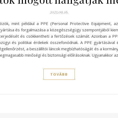
2025.09.16.
özök, mint például a PPE (Personal Protective Equipment, aza
gyártása és forgalmazása a közegészségügy szempontjából kiem
erjedését és csökkentheti a fertőzések számát. Azonban a PPE
énzügyi és politikai érdekek összefonódnak. A PPE gyártásával
gellenőrzést, a beszállítói láncok megbízhatóságát és a kormányz
 legmagasabb minőségi és biztonsági előírásoknak. Ugyanakkor az
TOVÁBB