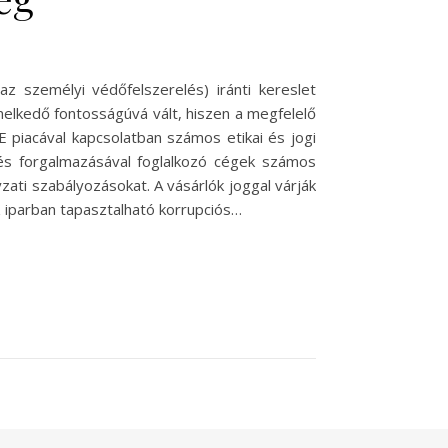
z személyi védőfelszerelés) iránti kereslet
elkedő fontosságúvá vált, hiszen a megfelelő
 piacával kapcsolatban számos etikai és jogi
 és forgalmazásával foglalkozó cégek számos
ati szabályozásokat. A vásárlók joggal várják
 iparban tapasztalható korrupciós…