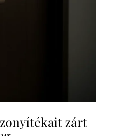
zonyítékait zárt
eg