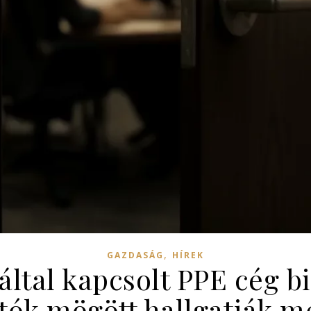
,
GAZDASÁG
HÍREK
ltal kapcsolt PPE cég bi
jtók mögött hallgatják m