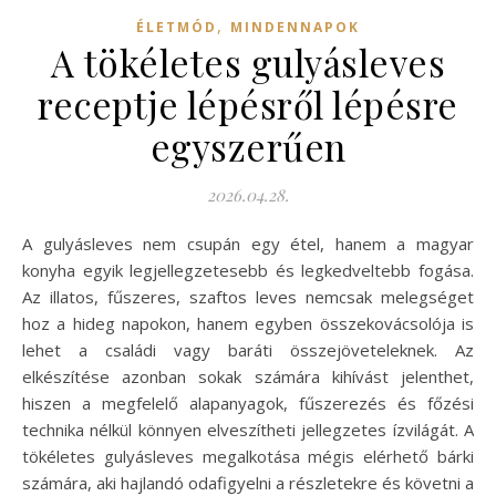
,
ÉLETMÓD
MINDENNAPOK
A tökéletes gulyásleves
receptje lépésről lépésre
egyszerűen
2026.04.28.
A gulyásleves nem csupán egy étel, hanem a magyar
konyha egyik legjellegzetesebb és legkedveltebb fogása.
Az illatos, fűszeres, szaftos leves nemcsak melegséget
hoz a hideg napokon, hanem egyben összekovácsolója is
lehet a családi vagy baráti összejöveteleknek. Az
elkészítése azonban sokak számára kihívást jelenthet,
hiszen a megfelelő alapanyagok, fűszerezés és főzési
technika nélkül könnyen elveszítheti jellegzetes ízvilágát. A
tökéletes gulyásleves megalkotása mégis elérhető bárki
számára, aki hajlandó odafigyelni a részletekre és követni a