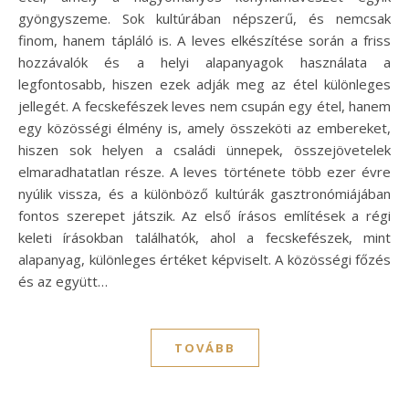
gyöngyszeme. Sok kultúrában népszerű, és nemcsak
finom, hanem tápláló is. A leves elkészítése során a friss
hozzávalók és a helyi alapanyagok használata a
legfontosabb, hiszen ezek adják meg az étel különleges
jellegét. A fecskefészek leves nem csupán egy étel, hanem
egy közösségi élmény is, amely összeköti az embereket,
hiszen sok helyen a családi ünnepek, összejövetelek
elmaradhatatlan része. A leves története több ezer évre
nyúlik vissza, és a különböző kultúrák gasztronómiájában
fontos szerepet játszik. Az első írásos említések a régi
keleti írásokban találhatók, ahol a fecskefészek, mint
alapanyag, különleges értéket képviselt. A közösségi főzés
és az együtt…
TOVÁBB