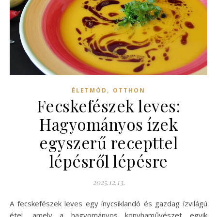
,
ÉLETMÓD
OTTHON
Fecskefészek leves:
Hagyományos ízek
egyszerű recepttel
lépésről lépésre
2025.12.13.
A fecskefészek leves egy ínycsiklandó és gazdag ízvilágú
étel, amely a hagyományos konyhaművészet egyik