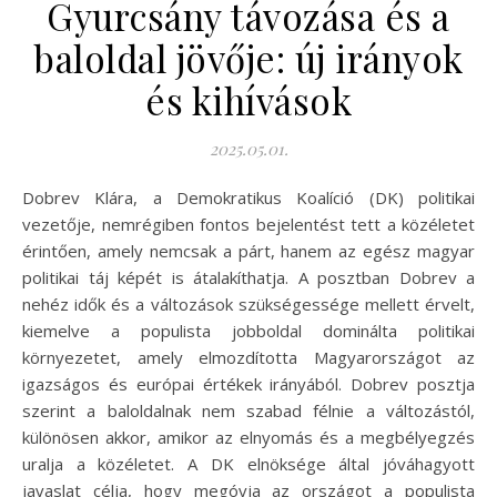
Gyurcsány távozása és a
baloldal jövője: új irányok
és kihívások
2025.05.01.
Dobrev Klára, a Demokratikus Koalíció (DK) politikai
vezetője, nemrégiben fontos bejelentést tett a közéletet
érintően, amely nemcsak a párt, hanem az egész magyar
politikai táj képét is átalakíthatja. A posztban Dobrev a
nehéz idők és a változások szükségessége mellett érvelt,
kiemelve a populista jobboldal dominálta politikai
környezetet, amely elmozdította Magyarországot az
igazságos és európai értékek irányából. Dobrev posztja
szerint a baloldalnak nem szabad félnie a változástól,
különösen akkor, amikor az elnyomás és a megbélyegzés
uralja a közéletet. A DK elnöksége által jóváhagyott
javaslat célja, hogy megóvja az országot a populista