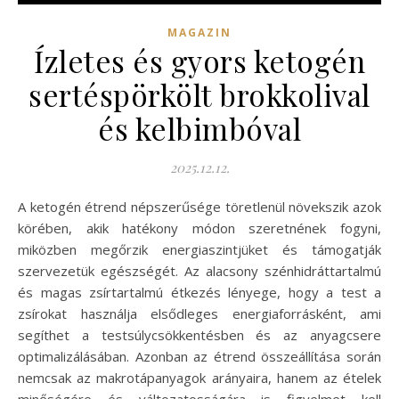
MAGAZIN
Ízletes és gyors ketogén
sertéspörkölt brokkolival
és kelbimbóval
2025.12.12.
A ketogén étrend népszerűsége töretlenül növekszik azok
körében, akik hatékony módon szeretnének fogyni,
miközben megőrzik energiaszintjüket és támogatják
szervezetük egészségét. Az alacsony szénhidráttartalmú
és magas zsírtartalmú étkezés lényege, hogy a test a
zsírokat használja elsődleges energiaforrásként, ami
segíthet a testsúlycsökkentésben és az anyagcsere
optimalizálásában. Azonban az étrend összeállítása során
nemcsak az makrotápanyagok arányaira, hanem az ételek