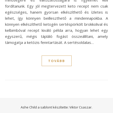
minőségére és változatosságára is figyelmet kell
fordítanunk. Egy jól megtervezett keto recept nem csak
egészséges, hanem gyorsan elkészíthető és ízletes is
lehet, így könnyen beilleszthető a mindennapokba. A
könnyen elkészíthető ketogén sertéspörkölt brokkolival és
kelbimbóval recept kiváló példa arra, hogyan lehet egy
egyszerű, mégis tápláló fogást összeállítani, amely
támogatja a ketózis fenntartását. A sertésoldalas…
TOVÁBB
Ashe Child a sablont készítette:
Viktor Csaszar.