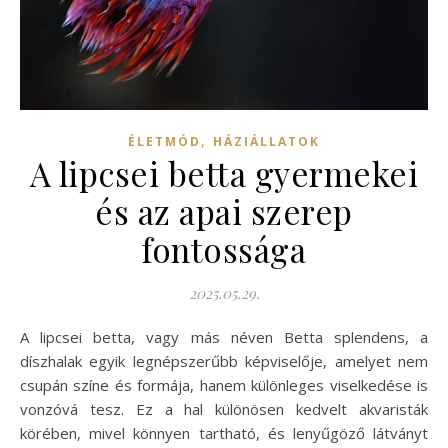
,
ÉLETMÓD
HÁZIÁLLATOK
A lipcsei betta gyermekei
és az apai szerep
fontossága
2025.05.29.
A lipcsei betta, vagy más néven Betta splendens, a
díszhalak egyik legnépszerűbb képviselője, amelyet nem
csupán színe és formája, hanem különleges viselkedése is
vonzóvá tesz. Ez a hal különösen kedvelt akvaristák
körében, mivel könnyen tartható, és lenyűgöző látványt