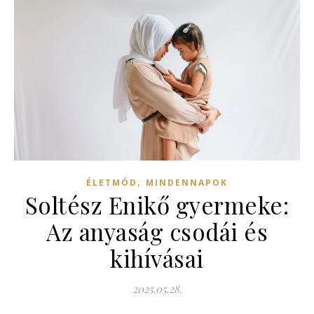
,
ÉLETMÓD
MINDENNAPOK
Soltész Enikő gyermeke:
Az anyaság csodái és
kihívásai
2025.05.28.