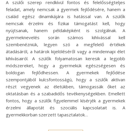
A szülői szerep rendkívül fontos és felelősségteljes
feladat, amely nemcsak a gyermek fejlődésére, hanem a
család egész dinamikájára is hatással van. A szülők
nemcsak érzelmi és fizikai támogatást kell, hogy
nyújtsanak, hanem példaképként is szolgálnak. A
gyermeknevelés során számos kihívással kell
szembenézniük, legyen szó a megfelelő értékek
átadásáról, a határok kijelöléséről vagy a mindennapi élet
kihívásairól. A szülők folyamatosan keresik a legjobb
módszereket, hogy a gyermekük egészségesen és
boldogan fejlődhessen. A gyermekek fejlődése
szempontjából kulcsfontosságú, hogy a szülők aktívan
részt vegyenek az életükben, támogassák őket az
oktatásban és a szabadidős tevékenységekben. Emellett
fontos, hogy a szülők figyelemmel kísérjék a gyermekek
érzelmi állapotát és szociális kapcsolatait is. A
gyermekkorban szerzett tapasztalatok…