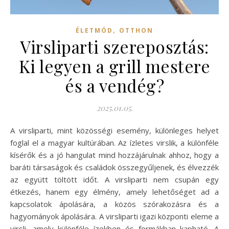
,
ÉLETMÓD
OTTHON
Virsliparti szereposztás:
Ki legyen a grill mestere
és a vendég?
2025.01.05.
A virsliparti, mint közösségi esemény, különleges helyet
foglal el a magyar kultúrában. Az ízletes virslik, a különféle
kísérők és a jó hangulat mind hozzájárulnak ahhoz, hogy a
baráti társaságok és családok összegyűljenek, és élvezzék
az együtt töltött időt. A virsliparti nem csupán egy
étkezés, hanem egy élmény, amely lehetőséget ad a
kapcsolatok ápolására, a közös szórakozásra és a
hagyományok ápolására. A virsliparti igazi központi eleme a
virsli, amely különféle ízekben és formákban kapható. A