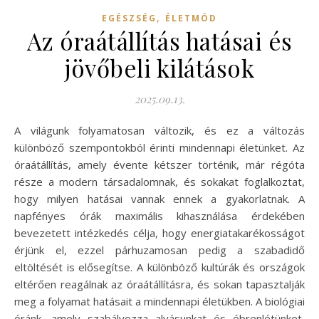
,
EGÉSZSÉG
ÉLETMÓD
Az óraátállítás hatásai és
jövőbeli kilátások
2025.09.13.
A világunk folyamatosan változik, és ez a változás
különböző szempontokból érinti mindennapi életünket. Az
óraátállítás, amely évente kétszer történik, már régóta
része a modern társadalomnak, és sokakat foglalkoztat,
hogy milyen hatásai vannak ennek a gyakorlatnak. A
napfényes órák maximális kihasználása érdekében
bevezetett intézkedés célja, hogy energiatakarékosságot
érjünk el, ezzel párhuzamosan pedig a szabadidő
eltöltését is elősegítse. A különböző kultúrák és országok
eltérően reagálnak az óraátállításra, és sokan tapasztalják
meg a folyamat hatásait a mindennapi életükben. A biológiai
óránk, amely szabályozza alvásunkat és ébrenlétünket,