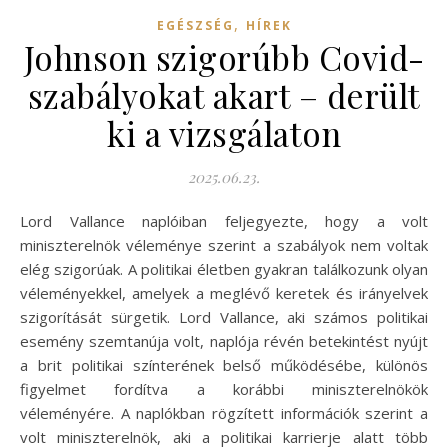
,
EGÉSZSÉG
HÍREK
Johnson szigorúbb Covid-
szabályokat akart – derült
ki a vizsgálaton
2025.06.23.
Lord Vallance naplóiban feljegyezte, hogy a volt
miniszterelnök véleménye szerint a szabályok nem voltak
elég szigorúak. A politikai életben gyakran találkozunk olyan
véleményekkel, amelyek a meglévő keretek és irányelvek
szigorítását sürgetik. Lord Vallance, aki számos politikai
esemény szemtanúja volt, naplója révén betekintést nyújt
a brit politikai színterének belső működésébe, különös
figyelmet fordítva a korábbi miniszterelnökök
véleményére. A naplókban rögzített információk szerint a
volt miniszterelnök, aki a politikai karrierje alatt több