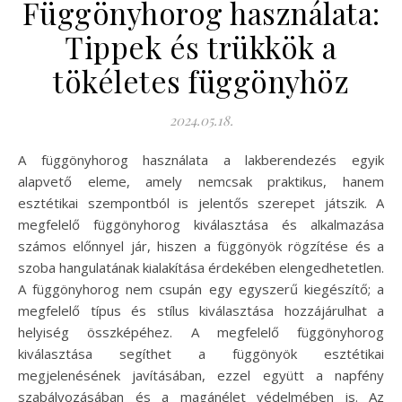
Függönyhorog használata:
Tippek és trükkök a
tökéletes függönyhöz
2024.05.18.
A függönyhorog használata a lakberendezés egyik
alapvető eleme, amely nemcsak praktikus, hanem
esztétikai szempontból is jelentős szerepet játszik. A
megfelelő függönyhorog kiválasztása és alkalmazása
számos előnnyel jár, hiszen a függönyök rögzítése és a
szoba hangulatának kialakítása érdekében elengedhetetlen.
A függönyhorog nem csupán egy egyszerű kiegészítő; a
megfelelő típus és stílus kiválasztása hozzájárulhat a
helyiség összképéhez. A megfelelő függönyhorog
kiválasztása segíthet a függönyök esztétikai
megjelenésének javításában, ezzel együtt a napfény
szabályozásában és a magánélet védelmében is. Az