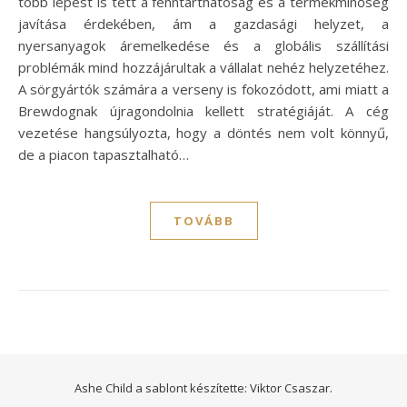
több lépést is tett a fenntarthatóság és a termékminőség
javítása érdekében, ám a gazdasági helyzet, a
nyersanyagok áremelkedése és a globális szállítási
problémák mind hozzájárultak a vállalat nehéz helyzetéhez.
A sörgyártók számára a verseny is fokozódott, ami miatt a
Brewdognak újragondolnia kellett stratégiáját. A cég
vezetése hangsúlyozta, hogy a döntés nem volt könnyű,
de a piacon tapasztalható…
TOVÁBB
Ashe Child a sablont készítette:
Viktor Csaszar.