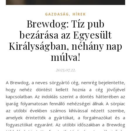
,
GAZDASÁG
HÍREK
Brewdog: Tíz pub
bezárása az Egyesült
Királyságban, néhány nap
múlva!
2025.07.22.
A Brewdog, a neves sörgyártó cég, nemrég bejelentette,
hogy nehéz döntést kellett hoznia a cég jövőjével
kapcsolatban. Az indoklás szerint a döntés hátterében az
iparág folyamatosan fennálló nehézségei állnak. A sörpiac
az utóbbi években számos kihívással nézett szembe,
amelyek érintették a gyártókat, a forgalmazókat és a
fogyasztókat egyaránt. Az utóbbi időszakban a Brewdog