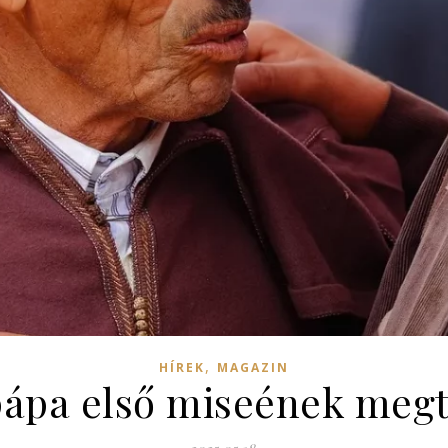
,
HÍREK
MAGAZIN
pápa első miseének megt