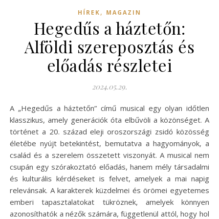
,
HÍREK
MAGAZIN
Hegedűs a háztetőn:
Alföldi szereposztás és
előadás részletei
2024.05.29.
A „Hegedűs a háztetőn” című musical egy olyan időtlen
klasszikus, amely generációk óta elbűvöli a közönséget. A
történet a 20. század eleji oroszországi zsidó közösség
életébe nyújt betekintést, bemutatva a hagyományok, a
család és a szerelem összetett viszonyát. A musical nem
csupán egy szórakoztató előadás, hanem mély társadalmi
és kulturális kérdéseket is felvet, amelyek a mai napig
relevánsak. A karakterek küzdelmei és örömei egyetemes
emberi tapasztalatokat tükröznek, amelyek könnyen
azonosíthatók a nézők számára, függetlenül attól, hogy hol