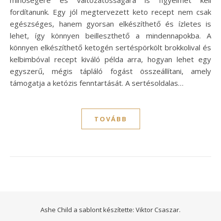
minőségére és változatosságára is figyelmet kell
fordítanunk. Egy jól megtervezett keto recept nem csak
egészséges, hanem gyorsan elkészíthető és ízletes is
lehet, így könnyen beilleszthető a mindennapokba. A
könnyen elkészíthető ketogén sertéspörkölt brokkolival és
kelbimbóval recept kiváló példa arra, hogyan lehet egy
egyszerű, mégis tápláló fogást összeállítani, amely
támogatja a ketózis fenntartását. A sertésoldalas…
TOVÁBB
Ashe Child a sablont készítette:
Viktor Csaszar.