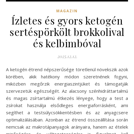
MAGAZIN
Ízletes és gyors ketogén
sertéspörkölt brokkolival
és kelbimbóval
2025.12.12.
A ketogén étrend népszerűsége töretlenül növekszik azok
körében, akik hatékony módon szeretnének fogyni,
miközben megőrzik energiaszintjüket és támogatják
szervezetük egészségét. Az alacsony szénhidráttartalmú
és magas zsírtartalmú étkezés lényege, hogy a test a
zsírokat használja elsődleges energiaforrásként, ami
segíthet a testsúlycsökkentésben és az anyagcsere
optimalizálásában. Azonban az étrend összeállítása során
nemcsak az makrotápanyagok arányaira, hanem az ételek