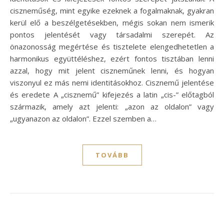
ciszneműség, mint egyike ezeknek a fogalmaknak, gyakran
kerül elő a beszélgetésekben, mégis sokan nem ismerik
pontos jelentését vagy társadalmi szerepét. Az
önazonosság megértése és tisztelete elengedhetetlen a
harmonikus együttéléshez, ezért fontos tisztában lenni
azzal, hogy mit jelent ciszneműnek lenni, és hogyan
viszonyul ez más nemi identitásokhoz. Cisznemű jelentése
és eredete A „cisznemű” kifejezés a latin „cis-” előtagból
származik, amely azt jelenti: „azon az oldalon” vagy
„ugyanazon az oldalon”. Ezzel szemben a…
TOVÁBB