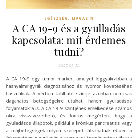
,
EGÉSZSÉG
MAGAZIN
A CA 19-9 és a gyulladás
kapcsolata: mit érdemes
tudni?
2025.03.31.
A CA 19-9 egy tumor marker, amelyet leggyakrabban a
hasnyálmirigyrák diagnózisához és nyomon követéséhez
használnak. A vérben található szintje azonban nemcsak
daganatos betegségekre utalhat, hanem gyulladásos
folyamatokra is. A CA 19-9 szintjének emelkedése számos
okra visszavezethető, és fontos megérteni, hogy a
gyulladásos állapotok, például a krónikus pancreatitis vagy
a májbetegségek milyen szerepet játszhatnak ebben a
folyamatban. A gyulladás a szervezet természetes válasza