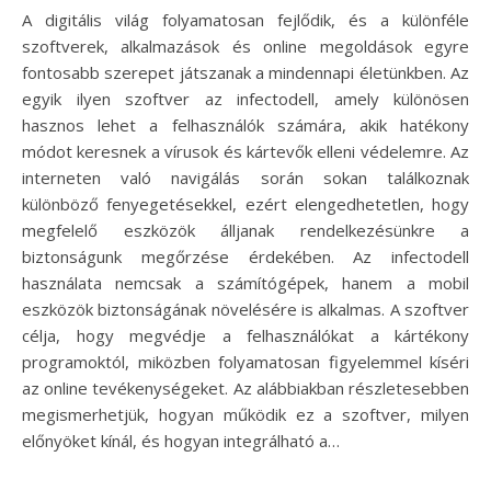
A digitális világ folyamatosan fejlődik, és a különféle
szoftverek, alkalmazások és online megoldások egyre
fontosabb szerepet játszanak a mindennapi életünkben. Az
egyik ilyen szoftver az infectodell, amely különösen
hasznos lehet a felhasználók számára, akik hatékony
módot keresnek a vírusok és kártevők elleni védelemre. Az
interneten való navigálás során sokan találkoznak
különböző fenyegetésekkel, ezért elengedhetetlen, hogy
megfelelő eszközök álljanak rendelkezésünkre a
biztonságunk megőrzése érdekében. Az infectodell
használata nemcsak a számítógépek, hanem a mobil
eszközök biztonságának növelésére is alkalmas. A szoftver
célja, hogy megvédje a felhasználókat a kártékony
programoktól, miközben folyamatosan figyelemmel kíséri
az online tevékenységeket. Az alábbiakban részletesebben
megismerhetjük, hogyan működik ez a szoftver, milyen
előnyöket kínál, és hogyan integrálható a…