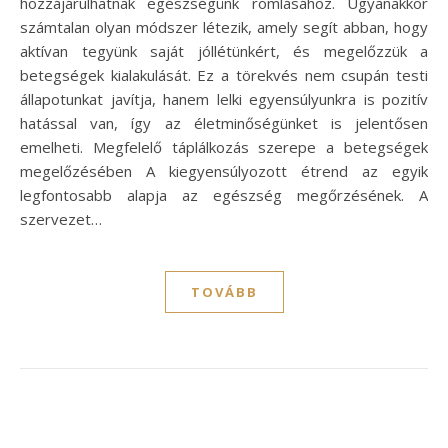
hozzájárulhatnak egészségünk romlásához. Ugyanakkor
számtalan olyan módszer létezik, amely segít abban, hogy
aktívan tegyünk saját jóllétünkért, és megelőzzük a
betegségek kialakulását. Ez a törekvés nem csupán testi
állapotunkat javítja, hanem lelki egyensúlyunkra is pozitív
hatással van, így az életminőségünket is jelentősen
emelheti. Megfelelő táplálkozás szerepe a betegségek
megelőzésében A kiegyensúlyozott étrend az egyik
legfontosabb alapja az egészség megőrzésének. A
szervezet…
TOVÁBB