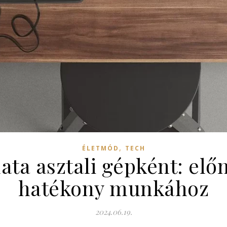
,
ÉLETMÓD
TECH
ata asztali gépként: előn
hatékony munkához
2024.06.19.