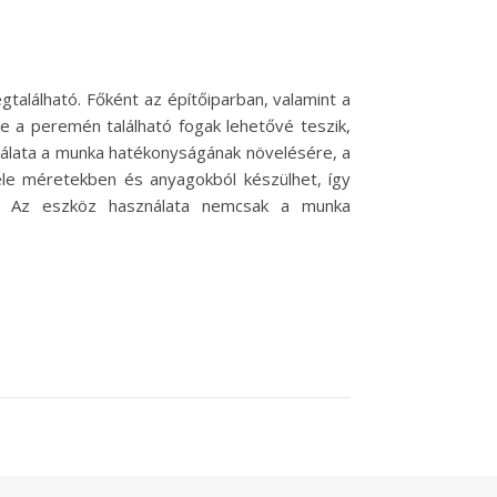
található. Főként az építőiparban, valamint a
de a peremén található fogak lehetővé teszik,
nálata a munka hatékonyságának növelésére, a
nféle méretekben és anyagokból készülhet, így
par. Az eszköz használata nemcsak a munka