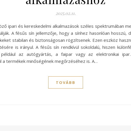
2025.02.11.
öző ipari és kereskedelmi alkalmazások széles spektrumában meg
nálják. A fésűs sín jellemzője, hogy a sínhez hasonlóan hosszú, 
eket stabilan és biztonságosan rögzítsenek. Ezen eszköz hasz
ésére is irányul. A fésűs sín rendkívül sokoldalú, hiszen külö
 például az autógyártás, a faipar vagy az elektronikai i
rul a termékek minőségének megőrzéséhez is. A…
TOVÁBB