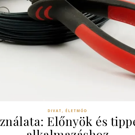
,
DIVAT
ÉLETMÓD
ználata: Előnyök és tipp
alkalmazáshoz