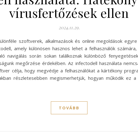
vírusfertőzések ellen
2024.11.29.
 a különféle szoftverek, alkalmazások és online megoldások egy
ctodell, amely különösen hasznos lehet a felhasználók számár
aló navigálás során sokan találkoznak különböző fenyegetése
onságunk megőrzése érdekében. Az infectodell használata nemc
oftver célja, hogy megvédje a felhasználókat a kártékony prog
biakban részletesebben megismerhetjük, hogyan működik ez a s
TOVÁBB