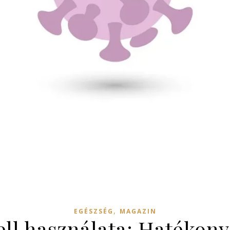
,
EGÉSZSÉG
MAGAZIN
ell használata: Hatékon