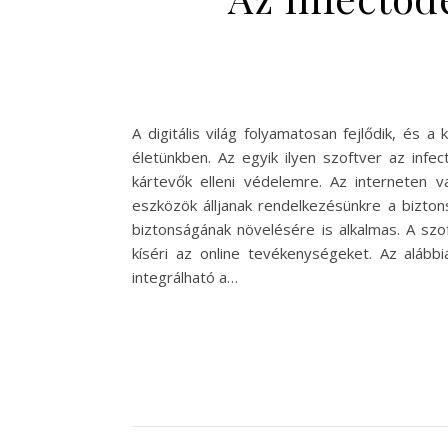
A digitális világ folyamatosan fejlődik, és
életünkben. Az egyik ilyen szoftver az infe
kártevők elleni védelemre. Az interneten v
eszközök álljanak rendelkezésünkre a bizt
biztonságának növelésére is alkalmas. A sz
kíséri az online tevékenységeket. Az aláb
integrálható a…