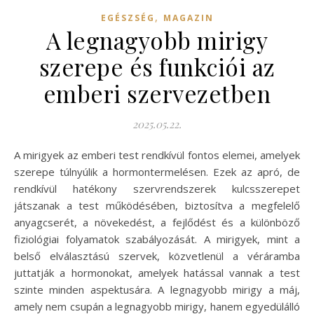
,
EGÉSZSÉG
MAGAZIN
A legnagyobb mirigy
szerepe és funkciói az
emberi szervezetben
2025.05.22.
A mirigyek az emberi test rendkívül fontos elemei, amelyek
szerepe túlnyúlik a hormontermelésen. Ezek az apró, de
rendkívül hatékony szervrendszerek kulcsszerepet
játszanak a test működésében, biztosítva a megfelelő
anyagcserét, a növekedést, a fejlődést és a különböző
fiziológiai folyamatok szabályozását. A mirigyek, mint a
belső elválasztású szervek, közvetlenül a véráramba
juttatják a hormonokat, amelyek hatással vannak a test
szinte minden aspektusára. A legnagyobb mirigy a máj,
amely nem csupán a legnagyobb mirigy, hanem egyedülálló