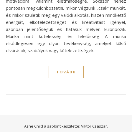
motivációra, valamint életminőségre. Sokszor nehéz
pontosan megkülönböztetni, mikor végzünk „csak” munkát,
és mikor születik meg egy valódi alkotás, hiszen mindkettő
energiát, elkötelezettséget és kreativitást igényel,
azonban jelentőségük és hatásuk mélyen különbözik.
Munka mint kötelesség és felelősség A munka
elsődlegesen egy olyan tevékenység, amelyet külső
elvárások, szabályok vagy kötelezettségek…
TOVÁBB
Ashe Child a sablont készítette:
Viktor Csaszar.