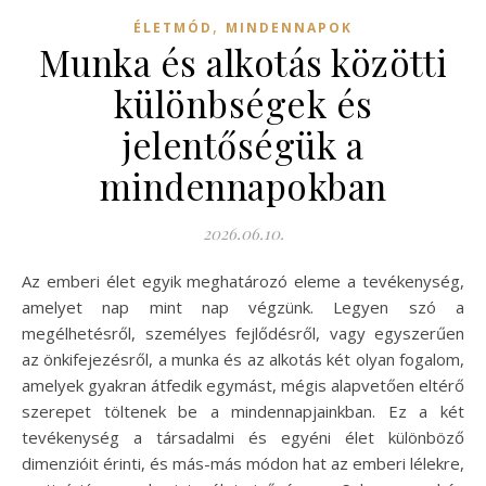
,
ÉLETMÓD
MINDENNAPOK
Munka és alkotás közötti
különbségek és
jelentőségük a
mindennapokban
2026.06.10.
Az emberi élet egyik meghatározó eleme a tevékenység,
amelyet nap mint nap végzünk. Legyen szó a
megélhetésről, személyes fejlődésről, vagy egyszerűen
az önkifejezésről, a munka és az alkotás két olyan fogalom,
amelyek gyakran átfedik egymást, mégis alapvetően eltérő
szerepet töltenek be a mindennapjainkban. Ez a két
tevékenység a társadalmi és egyéni élet különböző
dimenzióit érinti, és más-más módon hat az emberi lélekre,