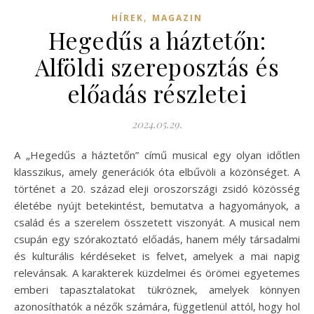
,
HÍREK
MAGAZIN
Hegedűs a háztetőn:
Alföldi szereposztás és
előadás részletei
2024.05.29.
A „Hegedűs a háztetőn” című musical egy olyan időtlen
klasszikus, amely generációk óta elbűvöli a közönséget. A
történet a 20. század eleji oroszországi zsidó közösség
életébe nyújt betekintést, bemutatva a hagyományok, a
család és a szerelem összetett viszonyát. A musical nem
csupán egy szórakoztató előadás, hanem mély társadalmi
és kulturális kérdéseket is felvet, amelyek a mai napig
relevánsak. A karakterek küzdelmei és örömei egyetemes
emberi tapasztalatokat tükröznek, amelyek könnyen
azonosíthatók a nézők számára, függetlenül attól, hogy hol