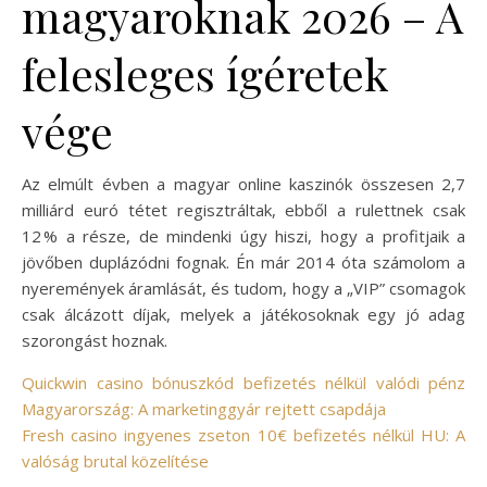
magyaroknak 2026 – A
felesleges ígéretek
vége
Az elmúlt évben a magyar online kaszinók összesen 2,7
milliárd euró tétet regisztráltak, ebből a rulettnek csak
12 % a része, de mindenki úgy hiszi, hogy a profitjaik a
jövőben duplázódni fognak. Én már 2014 óta számolom a
nyeremények áramlását, és tudom, hogy a „VIP” csomagok
csak álcázott díjak, melyek a játékosoknak egy jó adag
szorongást hoznak.
Quickwin casino bónuszkód befizetés nélkül valódi pénz
Magyarország: A marketinggyár rejtett csapdája
Fresh casino ingyenes zseton 10€ befizetés nélkül HU: A
valóság brutal közelítése