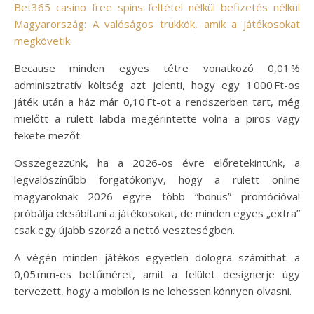
Bet365 casino free spins feltétel nélkül befizetés nélkül
Magyarország: A valóságos trükkök, amik a játékosokat
megkövetik
Because minden egyes tétre vonatkozó 0,01 %
adminisztratív költség azt jelenti, hogy egy 1 000 Ft-os
játék után a ház már 0,10 Ft-ot a rendszerben tart, még
mielőtt a rulett labda megérintette volna a piros vagy
fekete mezőt.
Összegezzünk, ha a 2026‑os évre előretekintünk, a
legvalószínűbb forgatókönyv, hogy a rulett online
magyaroknak 2026 egyre több “bonus” promócióval
próbálja elcsábítani a játékosokat, de minden egyes „extra”
csak egy újabb szorzó a nettó veszteségben.
A végén minden játékos egyetlen dologra számíthat: a
0,05 mm-es betűméret, amit a felület designerje úgy
tervezett, hogy a mobilon is ne lehessen könnyen olvasni.