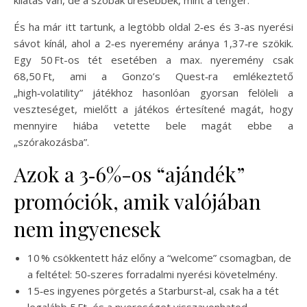
kilátás van, de a szobák üresebbek, mint a tenger.
És ha már itt tartunk, a legtöbb oldal 2‑es és 3‑as nyerési
sávot kínál, ahol a 2‑es nyeremény aránya 1,37‑re szökik.
Egy 50 Ft-os tét esetében a max. nyeremény csak
68,50 Ft, ami a Gonzo’s Quest‑ra emlékeztető
„high‑volatility” játékhoz hasonlóan gyorsan felöleli a
veszteséget, mielőtt a játékos értesítené magát, hogy
mennyire hiába vetette bele magát ebbe a
„szórakozásba”.
Azok a 3‑6%-os “ajándék”
promóciók, amik valójában
nem ingyenesek
10 % csökkentett ház előny a “welcome” csomagban, de
a feltétel: 50‑szeres forradalmi nyerési követelmény.
15‑es ingyenes pörgetés a Starburst‑al, csak ha a tét