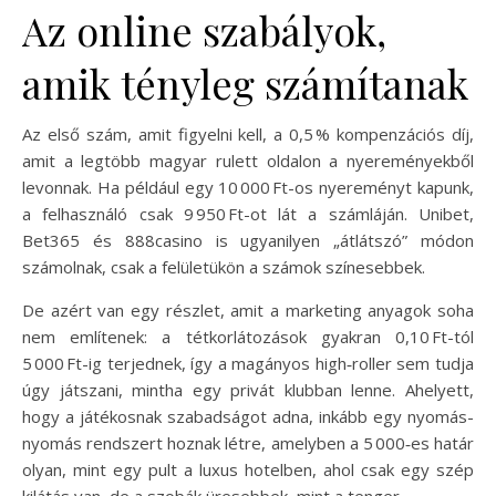
Az online szabályok,
amik tényleg számítanak
Az első szám, amit figyelni kell, a 0,5 % kompenzációs díj,
amit a legtöbb magyar rulett oldalon a nyereményekből
levonnak. Ha például egy 10 000 Ft-os nyereményt kapunk,
a felhasználó csak 9 950 Ft-ot lát a számláján. Unibet,
Bet365 és 888casino is ugyanilyen „átlátszó” módon
számolnak, csak a felületükön a számok színesebbek.
De azért van egy részlet, amit a marketing anyagok soha
nem említenek: a tétkorlátozások gyakran 0,10 Ft-tól
5 000 Ft-ig terjednek, így a magányos high‑roller sem tudja
úgy játszani, mintha egy privát klubban lenne. Ahelyett,
hogy a játékosnak szabadságot adna, inkább egy nyomás-
nyomás rendszert hoznak létre, amelyben a 5 000‑es határ
olyan, mint egy pult a luxus hotelben, ahol csak egy szép