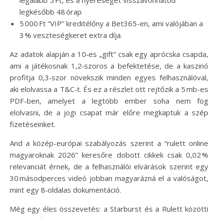
legalább 5 Ft, és a nyereséget visszavonhatod
legkésőbb 48 órap
5 000 Ft “VIP” kreditélőny a Bet365-en, ami valójában a
3 % veszteségkeret extra díja.
Az adatok alapján a 10‑es „gift” csak egy aprócska csapda,
ami a játékosnak 1,2‑szoros a befektetése, de a kaszinó
profitja 0,3‑szor növekszik minden egyes felhasználóval,
aki elolvassa a T&C‑t. És ez a részlet ott rejtőzik a 5 mb-es
PDF-ben, amelyet a legtöbb ember soha nem fog
elolvasni, de a jogi csapat már előre megkaptuk a szép
fizetéseinket.
And a közép-európai szabályozás szerint a “rulett online
magyaroknak 2026” keresőre dobott cikkek csak 0,02 %
relevanciát érnek, de a felhasználói elvárások szerint egy
30 másodperces videó jobban magyarázná el a valóságot,
mint egy 8‑oldalas dokumentáció.
Még egy éles összevetés: a Starburst és a Rulett közötti