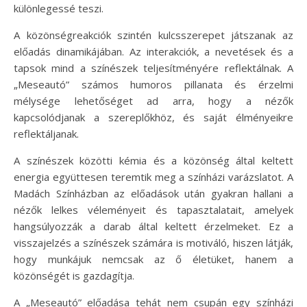
különlegessé teszi.
A közönségreakciók szintén kulcsszerepet játszanak az
előadás dinamikájában. Az interakciók, a nevetések és a
tapsok mind a színészek teljesítményére reflektálnak. A
„Meseautó” számos humoros pillanata és érzelmi
mélysége lehetőséget ad arra, hogy a nézők
kapcsolódjanak a szereplőkhöz, és saját élményeikre
reflektáljanak.
A színészek közötti kémia és a közönség által keltett
energia együttesen teremtik meg a színházi varázslatot. A
Madách Színházban az előadások után gyakran hallani a
nézők lelkes véleményeit és tapasztalatait, amelyek
hangsúlyozzák a darab által keltett érzelmeket. Ez a
visszajelzés a színészek számára is motiváló, hiszen látják,
hogy munkájuk nemcsak az ő életüket, hanem a
közönségét is gazdagítja.
A „Meseautó” előadása tehát nem csupán egy színházi