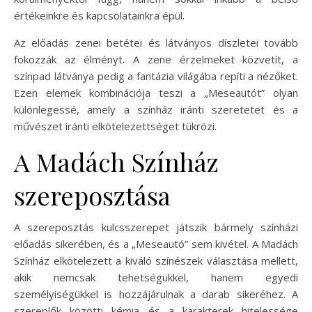
értékeinkre és kapcsolatainkra épül.
Az előadás zenei betétei és látványos díszletei tovább
fokozzák az élményt. A zene érzelmeket közvetít, a
színpad látványa pedig a fantázia világába repíti a nézőket.
Ezen elemek kombinációja teszi a „Meseautót” olyan
különlegessé, amely a színház iránti szeretetet és a
művészet iránti elkötelezettséget tükrözi.
A Madách Színház
szereposztása
A szereposztás kulcsszerepet játszik bármely színházi
előadás sikerében, és a „Meseautó” sem kivétel. A Madách
Színház elkötelezett a kiváló színészek választása mellett,
akik nemcsak tehetségükkel, hanem egyedi
személyiségükkel is hozzájárulnak a darab sikeréhez. A
szereplők közötti kémia és a karakterek hitelessége