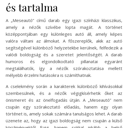
és tartalma
A „Meseautó” című darab egy igazi színházi klasszikus,
amely a nézők szívébe lopta magát. A történet
középpontjában egy különleges autó áll, amely képes
valóra váltani az álmokat. A főszereplők, akik az autó
segítségével különböző helyzetekbe kerülnek, felfedezik a
valódi boldogság és a szeretet jelentőségét. A darab
humoros és elgondolkodtató pillanatai egyaránt
megtalálhatók, így a nézők szórakoztatása mellett
mélyebb érzelmi hatásokra is számíthatnak.
A cselekmény során a karakterek különböző kihívásokkal
szembesülnek, és a nézők végigkísérhetik őket az
önismeret és az önelfogadás útján. A „Meseautó” nem
csupán egy szórakoztató előadás, hanem egy olyan
történet is, amely sokak számára tanulságos lehet. A darab
üzenete az, hogy az igazi boldogság nem csupán a külső
körülményektől függ, hanem sokkal inkább a belső