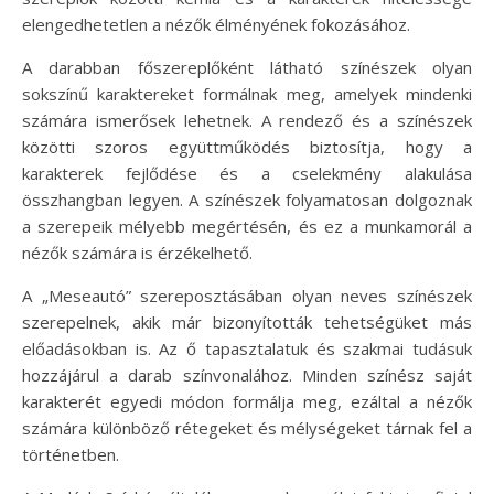
elengedhetetlen a nézők élményének fokozásához.
A darabban főszereplőként látható színészek olyan
sokszínű karaktereket formálnak meg, amelyek mindenki
számára ismerősek lehetnek. A rendező és a színészek
közötti szoros együttműködés biztosítja, hogy a
karakterek fejlődése és a cselekmény alakulása
összhangban legyen. A színészek folyamatosan dolgoznak
a szerepeik mélyebb megértésén, és ez a munkamorál a
nézők számára is érzékelhető.
A „Meseautó” szereposztásában olyan neves színészek
szerepelnek, akik már bizonyították tehetségüket más
előadásokban is. Az ő tapasztalatuk és szakmai tudásuk
hozzájárul a darab színvonalához. Minden színész saját
karakterét egyedi módon formálja meg, ezáltal a nézők
számára különböző rétegeket és mélységeket tárnak fel a
történetben.