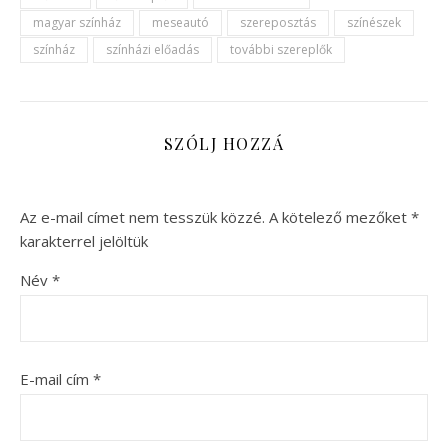
magyar színház
meseautó
szereposztás
színészek
színház
színházi előadás
további szereplők
SZÓLJ HOZZÁ
Az e-mail címet nem tesszük közzé.
A kötelező mezőket
*
karakterrel jelöltük
Név
*
E-mail cím
*