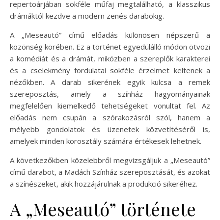
repertoárjában sokféle műfaj megtalálható, a klasszikus
drámáktól kezdve a modern zenés darabokig.
A „Meseautó” című előadás különösen népszerű a
közönség körében. Ez a történet egyedülálló módon ötvözi
a komédiát és a drámát, miközben a szereplők karakterei
és a cselekmény fordulatai sokféle érzelmet keltenek a
nézőkben. A darab sikerének egyik kulcsa a remek
szereposztás, amely a színház hagyományainak
megfelelően kiemelkedő tehetségeket vonultat fel. Az
előadás nem csupán a szórakozásról szól, hanem a
mélyebb gondolatok és üzenetek közvetítéséről is,
amelyek minden korosztály számára értékesek lehetnek.
A következőkben közelebbről megvizsgáljuk a „Meseautó”
című darabot, a Madách Színház szereposztását, és azokat
a színészeket, akik hozzájárulnak a produkció sikeréhez.
A „Meseautó” története