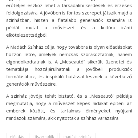
erőteljes eszköz lehet a társadalmi kérdések és érzések
feldolgozására. A jövőben is fontos szerepet játszik majd a
színházban, hiszen a fiatalabb generációk számára is
példát mutat a művészet és a kultúra iránti
elkötelezettségből.
A Madách Színház célja, hogy továbbra is olyan előadásokat
hozzon létre, amelyek nemcsak szórakoztatnak, hanem
elgondolkodtatnak is. A „Meseautó” sikerült üzenetei és
tematikája hozzájárulhatnak a jövőbeli produkciók
formálásához, és inspiráló hatással lesznek a következő
generációk művészeire.
A színház jövője tehát biztató, és a „Meseautó” példája
megmutatja, hogy a művészet képes hidakat építeni az
emberek között, és tartalmas élményeket nyújtani
mindazok számára, akik nyitottak a színház varázsára.
előadás
főszereplők
madách színház