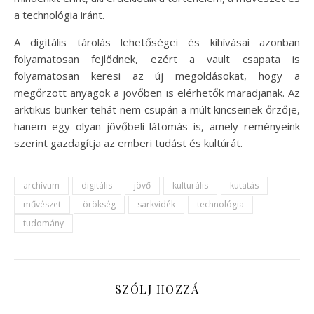
a technológia iránt.
A digitális tárolás lehetőségei és kihívásai azonban
folyamatosan fejlődnek, ezért a vault csapata is
folyamatosan keresi az új megoldásokat, hogy a
megőrzött anyagok a jövőben is elérhetők maradjanak. Az
arktikus bunker tehát nem csupán a múlt kincseinek őrzője,
hanem egy olyan jövőbeli látomás is, amely reményeink
szerint gazdagítja az emberi tudást és kultúrát.
archívum
digitális
jövő
kulturális
kutatás
művészet
örökség
sarkvidék
technológia
tudomány
SZÓLJ HOZZÁ