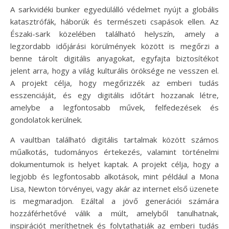
A sarkvidéki bunker egyedülálló védelmet nyújt a globális
katasztrófák, háborúk és természeti csapások ellen. Az
Északi-sark közelében található helyszín, amely a
legzordabb időjárási körülmények között is megőrzi a
benne tárolt digitális anyagokat, egyfajta biztosítékot
jelent arra, hogy a világ kulturális öröksége ne vesszen el.
A projekt célja, hogy megőrizzék az emberi tudás
esszenciáját, és egy digitális időtárt hozzanak létre,
amelybe a legfontosabb művek, felfedezések és
gondolatok kerülnek.
A vaultban található digitális tartalmak között számos
műalkotás, tudományos értekezés, valamint történelmi
dokumentumok is helyet kaptak. A projekt célja, hogy a
legjobb és legfontosabb alkotások, mint például a Mona
Lisa, Newton törvényei, vagy akár az internet első üzenete
is megmaradjon. Ezáltal a jövő generációi számára
hozzáférhetővé válik a múlt, amelyből tanulhatnak,
inspirációt meríthetnek és folytathatják az emberi tudás