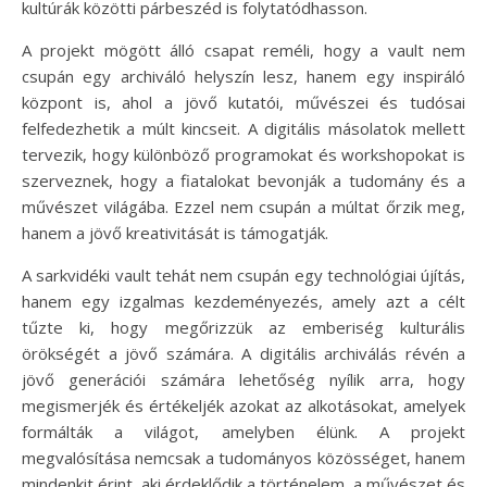
kultúrák közötti párbeszéd is folytatódhasson.
A projekt mögött álló csapat reméli, hogy a vault nem
csupán egy archiváló helyszín lesz, hanem egy inspiráló
központ is, ahol a jövő kutatói, művészei és tudósai
felfedezhetik a múlt kincseit. A digitális másolatok mellett
tervezik, hogy különböző programokat és workshopokat is
szerveznek, hogy a fiatalokat bevonják a tudomány és a
művészet világába. Ezzel nem csupán a múltat őrzik meg,
hanem a jövő kreativitását is támogatják.
A sarkvidéki vault tehát nem csupán egy technológiai újítás,
hanem egy izgalmas kezdeményezés, amely azt a célt
tűzte ki, hogy megőrizzük az emberiség kulturális
örökségét a jövő számára. A digitális archiválás révén a
jövő generációi számára lehetőség nyílik arra, hogy
megismerjék és értékeljék azokat az alkotásokat, amelyek
formálták a világot, amelyben élünk. A projekt
megvalósítása nemcsak a tudományos közösséget, hanem
mindenkit érint, aki érdeklődik a történelem, a művészet és