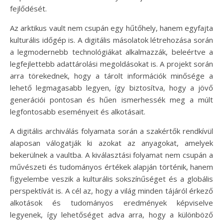
fejlődését.
Az arktikus vault nem csupán egy hűtőhely, hanem egyfajta
kulturális időgép is. A digitális másolatok létrehozása során
a legmodernebb technológiákat alkalmazzák, beleértve a
legfejlettebb adattárolási megoldásokat is. A projekt során
arra törekednek, hogy a tárolt információk minősége a
lehető legmagasabb legyen, így biztosítva, hogy a jövő
generációi pontosan és hűen ismerhessék meg a múlt
legfontosabb eseményeit és alkotásait.
A digitális archiválás folyamata során a szakértők rendkívül
alaposan válogatják ki azokat az anyagokat, amelyek
bekerülnek a vaultba. A kiválasztási folyamat nem csupán a
művészeti és tudományos értékek alapján történik, hanem
figyelembe veszik a kulturális sokszínűséget és a globális
perspektívát is. A cél az, hogy a világ minden tájáról érkező
alkotások és tudományos eredmények képviselve
legyenek, így lehetőséget adva arra, hogy a különböző