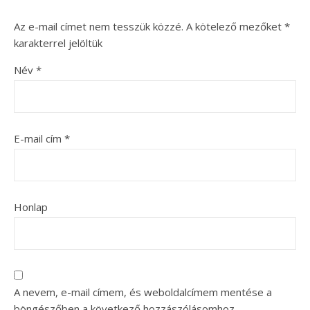
Az e-mail címet nem tesszük közzé.
A kötelező mezőket
*
karakterrel jelöltük
Név
*
E-mail cím
*
Honlap
A nevem, e-mail címem, és weboldalcímem mentése a
böngészőben a következő hozzászólásomhoz.