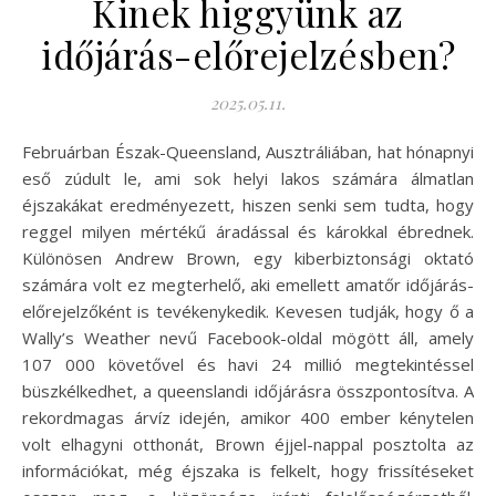
Kinek higgyünk az
időjárás-előrejelzésben?
2025.05.11.
Februárban Észak-Queensland, Ausztráliában, hat hónapnyi
eső zúdult le, ami sok helyi lakos számára álmatlan
éjszakákat eredményezett, hiszen senki sem tudta, hogy
reggel milyen mértékű áradással és károkkal ébrednek.
Különösen Andrew Brown, egy kiberbiztonsági oktató
számára volt ez megterhelő, aki emellett amatőr időjárás-
előrejelzőként is tevékenykedik. Kevesen tudják, hogy ő a
Wally’s Weather nevű Facebook-oldal mögött áll, amely
107 000 követővel és havi 24 millió megtekintéssel
büszkélkedhet, a queenslandi időjárásra összpontosítva. A
rekordmagas árvíz idején, amikor 400 ember kénytelen
volt elhagyni otthonát, Brown éjjel-nappal posztolta az
információkat, még éjszaka is felkelt, hogy frissítéseket