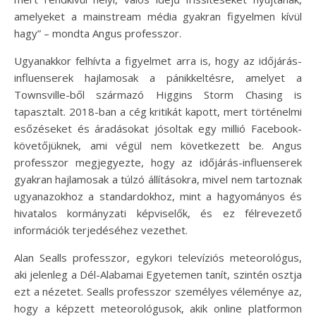
amelyeket a mainstream média gyakran figyelmen kívül
hagy” – mondta Angus professzor.
Ugyanakkor felhívta a figyelmet arra is, hogy az időjárás-
influenserek hajlamosak a pánikkeltésre, amelyet a
Townsville-ből származó Higgins Storm Chasing is
tapasztalt. 2018-ban a cég kritikát kapott, mert történelmi
esőzéseket és áradásokat jósoltak egy millió Facebook-
követőjüknek, ami végül nem következett be. Angus
professzor megjegyezte, hogy az időjárás-influenserek
gyakran hajlamosak a túlzó állításokra, mivel nem tartoznak
ugyanazokhoz a standardokhoz, mint a hagyományos és
hivatalos kormányzati képviselők, és ez félrevezető
információk terjedéséhez vezethet.
Alan Sealls professzor, egykori televíziós meteorológus,
aki jelenleg a Dél-Alabamai Egyetemen tanít, szintén osztja
ezt a nézetet. Sealls professzor személyes véleménye az,
hogy a képzett meteorológusok, akik online platformon