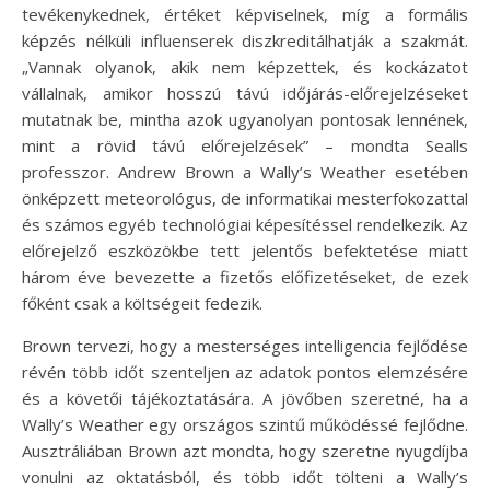
tevékenykednek, értéket képviselnek, míg a formális
képzés nélküli influenserek diszkreditálhatják a szakmát.
„Vannak olyanok, akik nem képzettek, és kockázatot
vállalnak, amikor hosszú távú időjárás-előrejelzéseket
mutatnak be, mintha azok ugyanolyan pontosak lennének,
mint a rövid távú előrejelzések” – mondta Sealls
professzor. Andrew Brown a Wally’s Weather esetében
önképzett meteorológus, de informatikai mesterfokozattal
és számos egyéb technológiai képesítéssel rendelkezik. Az
előrejelző eszközökbe tett jelentős befektetése miatt
három éve bevezette a fizetős előfizetéseket, de ezek
főként csak a költségeit fedezik.
Brown tervezi, hogy a mesterséges intelligencia fejlődése
révén több időt szenteljen az adatok pontos elemzésére
és a követői tájékoztatására. A jövőben szeretné, ha a
Wally’s Weather egy országos szintű működéssé fejlődne.
Ausztráliában Brown azt mondta, hogy szeretne nyugdíjba
vonulni az oktatásból, és több időt tölteni a Wally’s