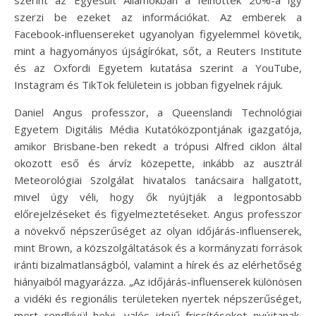
szerint az Egyesült Államokban a felnőttek 20%-a így
szerzi be ezeket az információkat. Az emberek a
Facebook-influensereket ugyanolyan figyelemmel követik,
mint a hagyományos újságírókat, sőt, a Reuters Institute
és az Oxfordi Egyetem kutatása szerint a YouTube,
Instagram és TikTok felületein is jobban figyelnek rájuk.
Daniel Angus professzor, a Queenslandi Technológiai
Egyetem Digitális Média Kutatóközpontjának igazgatója,
amikor Brisbane-ben rekedt a trópusi Alfred ciklon által
okozott eső és árvíz közepette, inkább az ausztrál
Meteorológiai Szolgálat hivatalos tanácsaira hallgatott,
mivel úgy véli, hogy ők nyújtják a legpontosabb
előrejelzéseket és figyelmeztetéseket. Angus professzor
a növekvő népszerűséget az olyan időjárás-influenserek,
mint Brown, a közszolgáltatások és a kormányzati források
iránti bizalmatlanságból, valamint a hírek és az elérhetőség
hiányaiból magyarázza. „Az időjárás-influenserek különösen
a vidéki és regionális területeken nyertek népszerűséget,
mert rendkívül helyi, valós idejű frissítéseket nyújtanak,