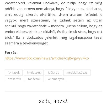
Weather-rel, valamint unokáival, de tudja, hogy ez még
odébb van. Brown nem akarja, hogy ő legyen az oldal arca,
amit eddig sikerült elkerülnie. „Nem akarom felfedni, ki
vagyok, mert szeretném, ha tudnék sétálni az utcán
anélkül, hogy zaklatnának” – mondta. „Néha hallom, hogy az
emberek beszélnek az oldalról, és fogalmuk sincs, hogy ott
állok.” Ez a titokzatos jelenlét még izgalmasabbá teszi
számára a tevékenységét.
Forrás:
https://www.bbc.com/news/articles/cql6vgwyv4xo
források
hitelesség
időjárás
megbízhatóság
szakértők
tanácsok
vélemények
SZÓLJ HOZZÁ