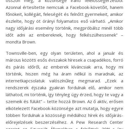
osszon meg, a közönsége iránti felelősségérzetből.
Azonnal értesítette nemcsak a Facebook-követőit, hanem
főnökeit, kollégáit, feleségét és felnőtt gyermekeit, amikor
észlelte, hogy öt órányi folyamatos eső várható. „Amikor
nagy időjárási esemény történik, megpróbálsz minél több
időt adni az embereknek, hogy felkészülhessenek” –
mondta Brown.
Townsville-ben, egy olyan területen, ahol a január és
március közötti esős évszakok híresek a csapadékos, forró
és párás időről, az emberek kíváncsiak arra, hogy mi
történik, hiszen még ha áram nélkül is maradnak, az
internetkapcsolatuk valószínűleg megmarad. „Ezek a
rendszerek éjszaka gyakran fordulnak elő, amikor nem
láthatod, mi történik, így tényleg úgy érzed, hogy te vagy a
szemeik és fülükt” – tette hozzá Brown. Az ő aktív, erősen
elkötelezett Facebook-közönsége azt mutatja, hogy egyre
többen fordulnak a közösségi médiához hírek és időjárás-
előrejelzések beszerzéséhez. A Pew Research Center