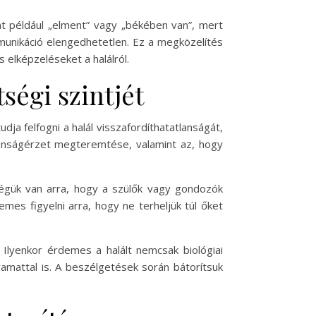
nt például „elment” vagy „békében van”, mert
munikáció elengedhetetlen. Ez a megközelítés
 elképzeléseket a halálról.
ségi szintjét
a felfogni a halál visszafordíthatatlanságát,
ztonságérzet megteremtése, valamint az, hogy
gük van arra, hogy a szülők vagy gondozók
mes figyelni arra, hogy ne terheljük túl őket
Ilyenkor érdemes a halált nemcsak biológiai
amattal is. A beszélgetések során bátorítsuk