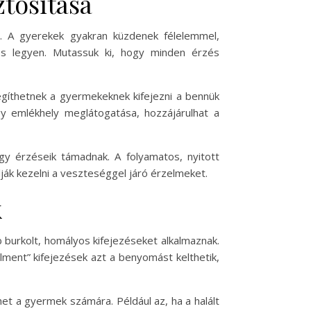
tosítása
. A gyerekek gyakran küzdenek félelemmel,
mes legyen. Mutassuk ki, hogy minden érzés
gíthetnek a gyermekeknek kifejezni a bennük
y emlékhely meglátogatása, hozzájárulhat a
gy érzéseik támadnak. A folyamatos, nyitott
ák kezelni a veszteséggel járó érzelmeket.
k
b burkolt, homályos kifejezéseket alkalmaznak.
ment” kifejezések azt a benyomást kelthetik,
het a gyermek számára. Például az, ha a halált