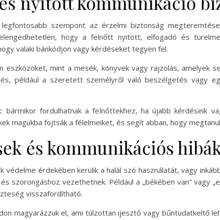
és nyitott kommunikáció biz
ik legfontosabb szempont az érzelmi biztonság megteremtése
 elengedhetetlen, hogy a felnőtt nyitott, elfogadó és türel
ogy valaki bánkódjon vagy kérdéseket tegyen fel.
n eszközöket, mint a mesék, könyvek vagy rajzolás, amelyek se
zés, például a szeretett személyről való beszélgetés vagy eg
bármikor fordulhatnak a felnőttekhez, ha újabb kérdéseik va
k magukba fojtsák a félelmeiket, és segít abban, hogy megtanulj
sek és kommunikációs hibá
k védelme érdekében kerülik a halál szó használatát, vagy inkáb
s szorongáshoz vezethetnek. Például a „békében van” vagy „el
szteség visszafordítható.
don magyarázzuk el, ami túlzottan ijesztő vagy bűntudatkeltő le