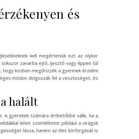
 érzékenyen és
gkisebbeknek kell megérteniük ezt az olykor
a sokszor zavarba ejtő, ijesztő vagy éppen túl
úgy, hogy közben megőrizzék a gyermek érzelmi
séges módon dolgozzák fel a veszteséget, és
a halált
e. A gyerekek számára érthetőbbé válik, ha a
éldákkal lehet szemléltetni: például a virágok
gességet lássa, hanem az élet körforgását is