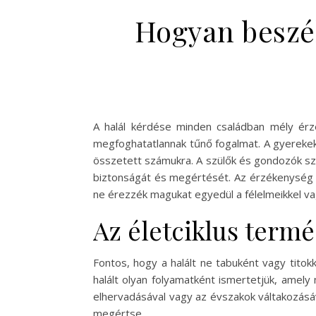
Hogyan beszél
A halál kérdése minden családban mély érzé
megfoghatatlannak tűnő fogalmat. A gyerekek v
összetett számukra. A szülők és gondozók szá
biztonságát és megértését. Az érzékenység 
ne érezzék magukat egyedül a félelmeikkel va
Az életciklus termé
Fontos, hogy a halált ne tabuként vagy tito
halált olyan folyamatként ismertetjük, amely 
elhervadásával vagy az évszakok váltakozásá
megértse.