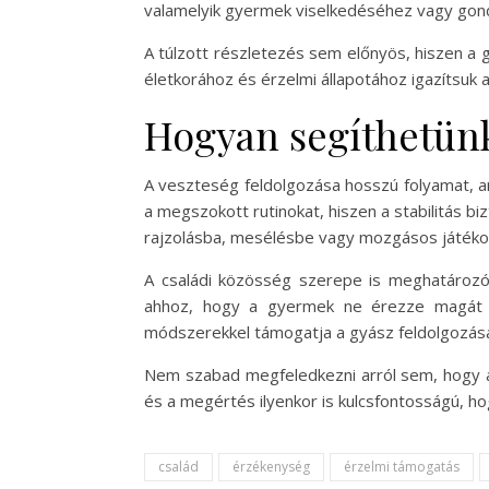
valamelyik gyermek viselkedéséhez vagy gondo
A túlzott részletezés sem előnyös, hiszen a
életkorához és érzelmi állapotához igazítsuk
Hogyan segíthetün
A veszteség feldolgozása hosszú folyamat, 
a megszokott rutinokat, hiszen a stabilitás b
rajzolásba, mesélésbe vagy mozgásos játéko
A családi közösség szerepe is meghatározó
ahhoz, hogy a gyermek ne érezze magát e
módszerekkel támogatja a gyász feldolgozásá
Nem szabad megfeledkezni arról sem, hogy a 
és a megértés ilyenkor is kulcsfontosságú, 
család
érzékenység
érzelmi támogatás