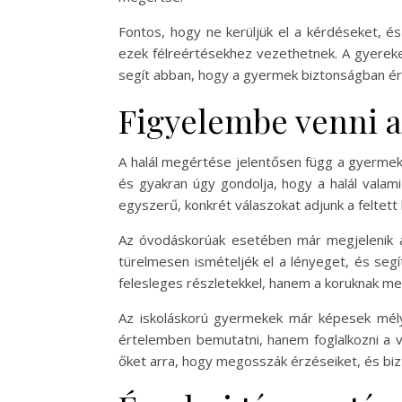
Fontos, hogy ne kerüljük el a kérdéseket, é
ezek félreértésekhez vezethetnek. A gyereke
segít abban, hogy a gyermek biztonságban érez
Figyelembe venni a 
A halál megértése jelentősen függ a gyermek 
és gyakran úgy gondolja, hogy a halál valam
egyszerű, konkrét válaszokat adjunk a feltett
Az óvodáskorúak esetében már megjelenik 
türelmesen ismételjék el a lényeget, és segí
felesleges részletekkel, hanem a koruknak me
Az iskoláskorú gyermekek már képesek mélye
értelemben bemutatni, hanem foglalkozni a v
őket arra, hogy megosszák érzéseiket, és biz