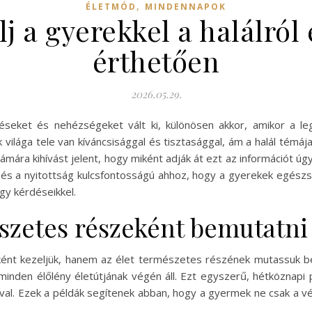
,
ÉLETMÓD
MINDENNAPOK
j a gyerekkel a halálról
érthetően
2026.05.29.
seket és nehézségeket vált ki, különösen akkor, amikor a le
ilága tele van kíváncsisággal és tisztasággal, ám a halál témáj
mára kihívást jelent, hogy miként adják át ezt az információt 
és a nyitottság kulcsfontosságú ahhoz, hogy a gyerekek egész
gy kérdéseikkel.
szetes részeként bemutatni 
kként kezeljük, hanem az élet természetes részének mutassuk b
minden élőlény életútjának végén áll. Ezt egyszerű, hétköznapi p
val. Ezek a példák segítenek abban, hogy a gyermek ne csak a vé