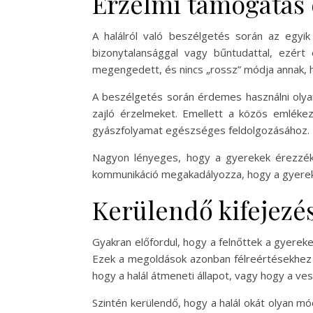
Érzelmi támogatás 
A halálról való beszélgetés során az egy
bizonytalansággal vagy bűntudattal, ezért
megengedett, és nincs „rossz” módja annak, h
A beszélgetés során érdemes használni olya
zajló érzelmeket. Emellett a közös emléke
gyászfolyamat egészséges feldolgozásához.
Nagyon lényeges, hogy a gyerekek érezzék: 
kommunikáció megakadályozza, hogy a gyereke
Kerülendő kifejezé
Gyakran előfordul, hogy a felnőttek a gyereke
Ezek a megoldások azonban félreértésekhez é
hogy a halál átmeneti állapot, vagy hogy a ve
Szintén kerülendő, hogy a halál okát olyan mó