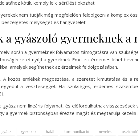
latához kötik, komoly lelki sérülést okozhat.
 gyerekek nem tudják még megfelelően feldolgozni a komplex ö
 a beszélgetés mélységét és hangvételét.
k a gyászoló gyermeknek a
amely során a gyermeknek folyamatos támogatásra van szükség
iztonságérzetet nyújt a gyereknek. Emellett érdemes lehet bevon
kba, amelyek segíthetnek az érzelmek feldolgozásában.
. A közös emlékek megosztása, a szeretet kimutatása és a r
gyedül a veszteséggel. Ha szükséges, érdemes szakember se
t.
gyász nem lineáris folyamat, és előfordulhatnak visszaesések v
hogy a gyermek biztonságban érezze magát és megtanulja kezelni
gyász
gyerekek
halál
kommunikáció
nevelés
pszichol