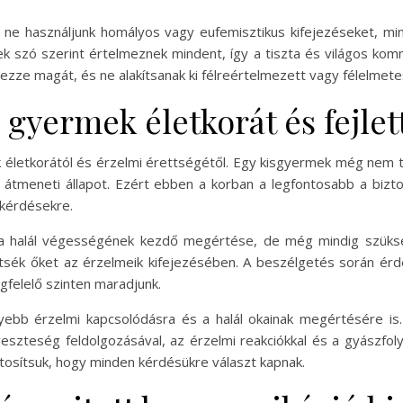
s ne használjunk homályos vagy eufemisztikus kifejezéseket, mi
k szó szerint értelmeznek mindent, így a tiszta és világos kom
ze magát, és ne alakítsanak ki félreértelmezett vagy félelmetes
gyermek életkorát és fejlett
életkorától és érzelmi érettségétől. Egy kisgyermek még nem tudj
i átmeneti állapot. Ezért ebben a korban a legfontosabb a bi
 kérdésekre.
a halál végességének kezdő megértése, de még mindig szüksé
tsék őket az érzelmeik kifejezésében. A beszélgetés során érde
gfelelő szinten maradjunk.
bb érzelmi kapcsolódásra és a halál okainak megértésére is. 
eszteség feldolgozásával, az érzelmi reakciókkal és a gyászfoly
tosítsuk, hogy minden kérdésükre választ kapnak.