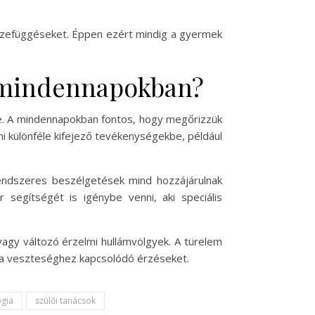
sszefüggéseket. Éppen ezért mindig a gyermek
 mindennapokban?
e. A mindennapokban fontos, hogy megőrizzük
ni különféle kifejező tevékenységekbe, például
endszeres beszélgetések mind hozzájárulnak
gítségét is igénybe venni, aki speciális
agy változó érzelmi hullámvölgyek. A türelem
 a veszteséghez kapcsolódó érzéseket.
ógia
szülői tanácsok