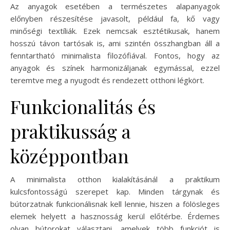
Az anyagok esetében a természetes alapanyagok
előnyben részesítése javasolt, például fa, kő vagy
minőségi textíliák. Ezek nemcsak esztétikusak, hanem
hosszú távon tartósak is, ami szintén összhangban áll a
fenntartható minimalista filozófiával. Fontos, hogy az
anyagok és színek harmonizáljanak egymással, ezzel
teremtve meg a nyugodt és rendezett otthoni légkört.
Funkcionalitás és
praktikusság a
középpontban
A minimalista otthon kialakításánál a praktikum
kulcsfontosságú szerepet kap. Minden tárgynak és
bútorzatnak funkcionálisnak kell lennie, hiszen a fölösleges
elemek helyett a hasznosság kerül előtérbe. Érdemes
olyan bútorokat választani, amelyek több funkciót is