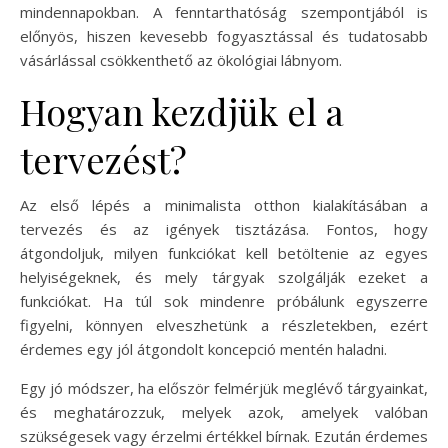
mindennapokban. A fenntarthatóság szempontjából is
előnyös, hiszen kevesebb fogyasztással és tudatosabb
vásárlással csökkenthető az ökológiai lábnyom.
Hogyan kezdjük el a
tervezést?
Az első lépés a minimalista otthon kialakításában a
tervezés és az igények tisztázása. Fontos, hogy
átgondoljuk, milyen funkciókat kell betöltenie az egyes
helyiségeknek, és mely tárgyak szolgálják ezeket a
funkciókat. Ha túl sok mindenre próbálunk egyszerre
figyelni, könnyen elveszhetünk a részletekben, ezért
érdemes egy jól átgondolt koncepció mentén haladni.
Egy jó módszer, ha először felmérjük meglévő tárgyainkat,
és meghatározzuk, melyek azok, amelyek valóban
szükségesek vagy érzelmi értékkel bírnak. Ezután érdemes