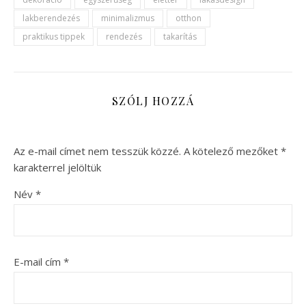
lakberendezés
minimalizmus
otthon
praktikus tippek
rendezés
takarítás
SZÓLJ HOZZÁ
Az e-mail címet nem tesszük közzé.
A kötelező mezőket
*
karakterrel jelöltük
Név
*
E-mail cím
*