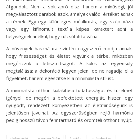
átgondolt. Nem a sok apró dísz, hanem a minőségi, jól
megválasztott darabok azok, amelyek valódi értéket adnak
a térnek. Egy-egy különleges műalkotás, egy szép váza
vagy egy kifinomult textília képes karaktert adni a
helyiségnek anélkül, hogy túlzsúfolttá válna.
A növények használata szintén nagyszerű módja annak,
hogy frissességet és életet vigyünk a térbe, miközben
megőrizzük a letisztultságot. A kulcs az egyensúly
megtalálása: a dekoráció legyen jelen, de ne ragadja el a
figyelmet, hanem egészítse ki a minimalista stílust.
A minimalista otthon kialakítása tudatosságot és türelmet
igényel, de megéri a befektetett energiát, hiszen egy
nyugodt, rendezett környezetben az életminőségünk is
jelentősen javulhat. Az egyszerűségben rejlő harmónia
pedig hosszú távon fenntartható és örömteli otthont nyújt.
dekoráció
egyszerűség
élettér
lakásdesign