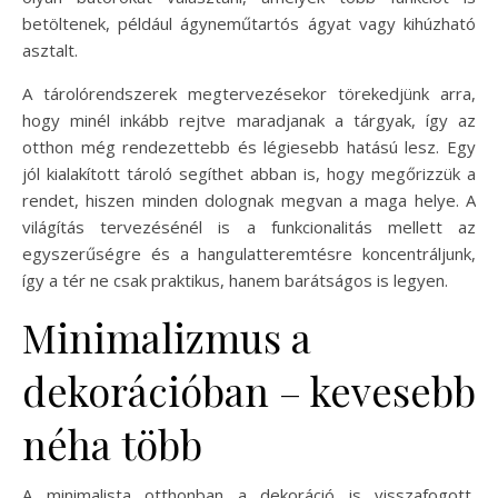
betöltenek, például ágyneműtartós ágyat vagy kihúzható
asztalt.
A tárolórendszerek megtervezésekor törekedjünk arra,
hogy minél inkább rejtve maradjanak a tárgyak, így az
otthon még rendezettebb és légiesebb hatású lesz. Egy
jól kialakított tároló segíthet abban is, hogy megőrizzük a
rendet, hiszen minden dolognak megvan a maga helye. A
világítás tervezésénél is a funkcionalitás mellett az
egyszerűségre és a hangulatteremtésre koncentráljunk,
így a tér ne csak praktikus, hanem barátságos is legyen.
Minimalizmus a
dekorációban – kevesebb
néha több
A minimalista otthonban a dekoráció is visszafogott,